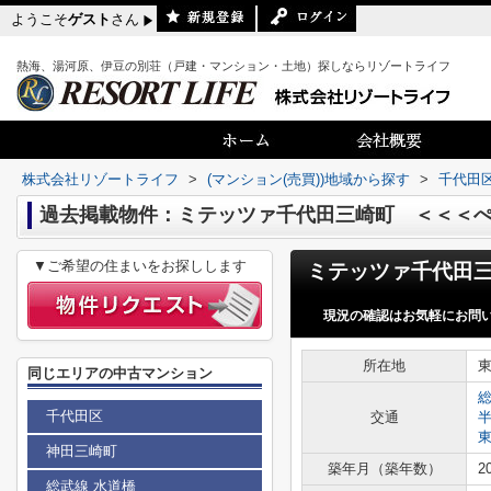
ようこそ
ゲスト
さん
熱海、湯河原、伊豆の別荘（戸建・マンション・土地）探しならリゾートライフ
株式会社リゾートライフ
>
(マンション(売買))地域から探す
>
千代田
過去掲載物件：ミテッツァ千代田三崎町 ＜＜＜ぺ
▼ご希望の住まいをお探しします
現況の確認はお気軽にお問
所在地
同じエリアの中古マンション
千代田区
交通
神田三崎町
築年月（築年数）
2
総武線 水道橋