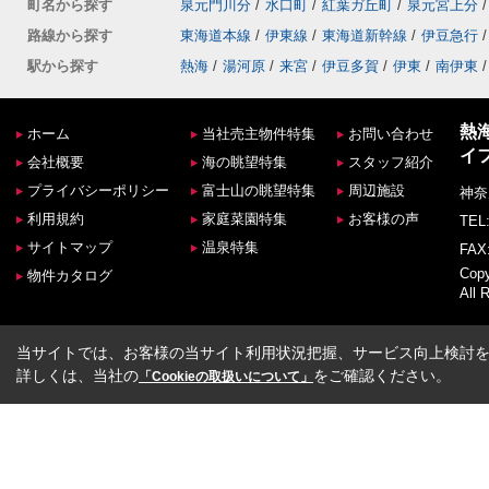
町名から探す
泉元門川分
/
水口町
/
紅葉ガ丘町
/
泉元宮上分
/
路線から探す
東海道本線
/
伊東線
/
東海道新幹線
/
伊豆急行
/
駅から探す
熱海
/
湯河原
/
来宮
/
伊豆多賀
/
伊東
/
南伊東
/
熱
ホーム
当社売主物件特集
お問い合わせ
イ
会社概要
海の眺望特集
スタッフ紹介
プライバシーポリシー
富士山の眺望特集
周辺施設
神奈
利用規約
家庭菜園特集
お客様の声
TEL:
サイトマップ
温泉特集
FAX:
Co
物件カタログ
All 
当サイトでは、お客様の当サイト利用状況把握、サービス向上検討を目
詳しくは、当社の
をご確認ください。
「Cookieの取扱いについて」