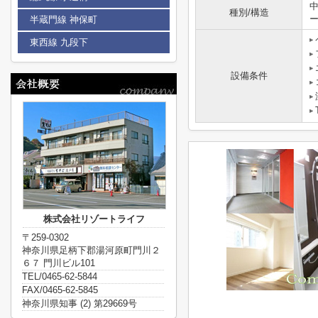
種別/構造
半蔵門線 神保町
東西線 九段下
設備条件
株式会社リゾートライフ
〒259-0302
神奈川県足柄下郡湯河原町門川２
６７ 門川ビル101
TEL/0465-62-5844
FAX/0465-62-5845
神奈川県知事 (2) 第29669号