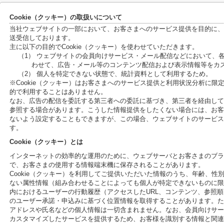
Cookie（クッキー）の取扱いについて
当社ウェブサイトの一部において、お客さまへのサービス提供を目的に、C
送受信しております。
主に以下の目的でCookie（クッキー）を使わせていただきます。
（1） ウェブサイトの会員向けサービス・メール配信などにおいて、
わせて、広告・メール等のコンテンツ配信および表示情報等をカ
（2） 個人を特定できない状態で、統計資料として利用するため。
※Cookie（クッキー）はお客さまへのサービス提供と利用状況分析に
的で利用することはありません。
なお、広告の配信を委託する第三者への委託に基づき、第三者を経由して、
参照する場合があります。こうした情報提供をしたくない場合には、お客さ
ないよう設定することもできますが、この場合、ウェブサイトのサービス
す。
Cookie（クッキー）とは
インターネットの効率的な運用のために、ウェブサーバとお客さまのブラ
で、お客さまの使用する情報端末機に保存されることがあります。
Cookie（クッキー）を利用してご提供いただいた情報のうち、年齢、
ない属性情報（組み合わせることによっても個人が特定できないものに限
内におけるユーザーの行動履歴（アクセスしたURL、コンテンツ、参照
のユーザー承諾・申込みに基づく位置情報を取得することがあります。ただ
アドレスや氏名などの個人情報は一切含まれません。なお、会員向けサー
カスタマイズしたサービスを提供するため、お客様を識別する情報と関連