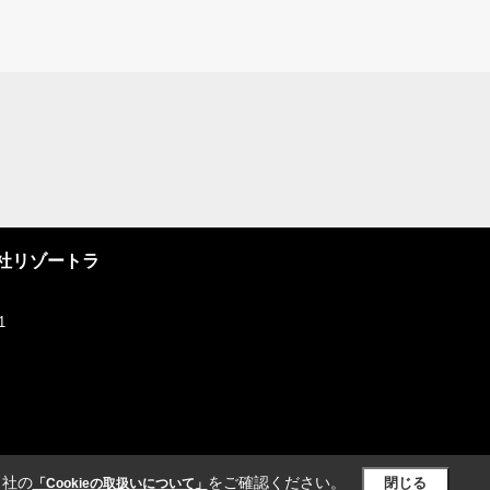
社リゾートラ
1
当社の
をご確認ください。
閉じる
「Cookieの取扱いについて」