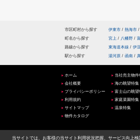
市区町村から探す
伊東市
/
熱海市
/
町名から探す
宮上
/
八幡野
/
路線から探す
東海道本線
/
伊
駅から探す
湯河原
/
函南
/
ホーム
当社売主物件
会社概要
海の眺望特集
プライバシーポリシー
富士山の眺望
利用規約
家庭菜園特集
サイトマップ
温泉特集
物件カタログ
当サイトでは、お客様の当サイト利用状況把握、サービス向上検討