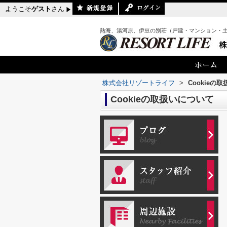
ようこそ
ゲスト
さん
熱海、湯河原、伊豆の別荘（戸建・マンション・
株式会社リゾートライフ
>
Cookieの
Cookieの取扱いについて