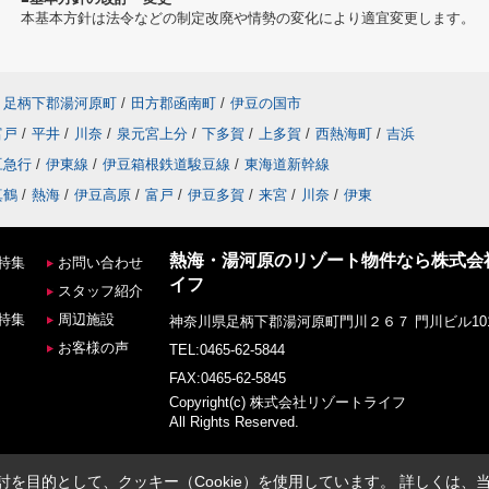
本基本方針は法令などの制定改廃や情勢の変化により適宜変更します。
足柄下郡湯河原町
/
田方郡函南町
/
伊豆の国市
富戸
/
平井
/
川奈
/
泉元宮上分
/
下多賀
/
上多賀
/
西熱海町
/
吉浜
豆急行
/
伊東線
/
伊豆箱根鉄道駿豆線
/
東海道新幹線
真鶴
/
熱海
/
伊豆高原
/
富戸
/
伊豆多賀
/
来宮
/
川奈
/
伊東
熱海・湯河原のリゾート物件なら株式会
特集
お問い合わせ
イフ
スタッフ紹介
特集
周辺施設
神奈川県足柄下郡湯河原町門川２６７ 門川ビル10
お客様の声
TEL:0465-62-5844
FAX:0465-62-5845
Copyright(c) 株式会社リゾートライフ
All Rights Reserved.
を目的として、クッキー（Cookie）を使用しています。
詳しくは、