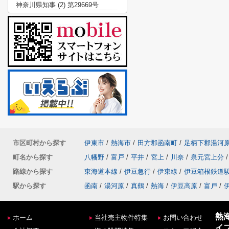
神奈川県知事 (2) 第29669号
市区町村から探す
伊東市
/
熱海市
/
田方郡函南町
/
足柄下郡湯河
町名から探す
八幡野
/
富戸
/
平井
/
宮上
/
川奈
/
泉元宮上分
/
路線から探す
東海道本線
/
伊豆急行
/
伊東線
/
伊豆箱根鉄道
駅から探す
函南
/
湯河原
/
真鶴
/
熱海
/
伊豆高原
/
富戸
/
熱
ホーム
当社売主物件特集
お問い合わせ
イ