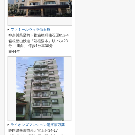
ファミールヴィラ仙石原
神奈川県足柄下郡箱根町仙石原852-4
箱根登山鉄道「箱根湯本」駅 バス23
分 「川向」 停歩1分車30分
築44年
ライオンズマンション湯河原万葉公園
静岡県熱海市泉元宮上分34-17