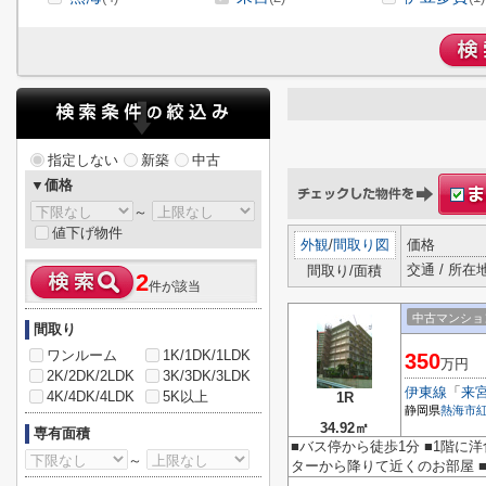
指定しない
新築
中古
▼価格
～
値下げ物件
外観
/
間取り図
価格
交通 / 所在
間取り/面積
2
件が該当
中古マンショ
間取り
ワンルーム
1K/1DK/1LDK
350
万円
2K/2DK/2LDK
3K/3DK/3LDK
伊東線
「
来
4K/4DK/4LDK
5K以上
1R
静岡県
熱海市
34.92㎡
専有面積
■バス停から徒歩1分 ■1階に
～
ターから降りて近くのお部屋 ■