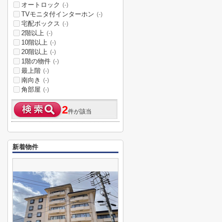
オートロック
(-)
TVモニタ付インターホン
(-)
宅配ボックス
(-)
2階以上
(-)
10階以上
(-)
20階以上
(-)
1階の物件
(-)
最上階
(-)
南向き
(-)
角部屋
(-)
2
件が該当
新着物件