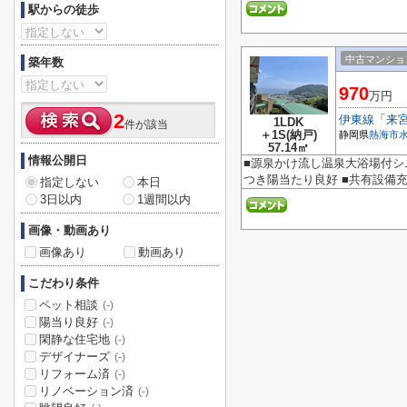
駅からの徒歩
中古マンショ
築年数
970
万円
2
伊東線
「
来
1LDK
件が該当
＋1S(納戸)
静岡県
熱海市
57.14㎡
情報公開日
■源泉かけ流し温泉大浴場付シ
つき陽当たり良好 ■共有設備
指定しない
本日
3日以内
1週間以内
画像・動画あり
画像あり
動画あり
こだわり条件
ペット相談
(-)
陽当り良好
(-)
閑静な住宅地
(-)
デザイナーズ
(-)
リフォーム済
(-)
リノベーション済
(-)