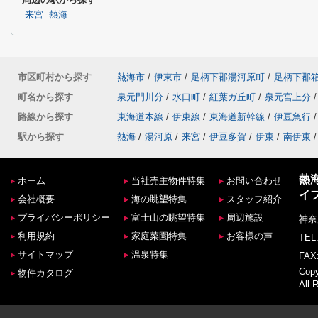
来宮
熱海
市区町村から探す
熱海市
/
伊東市
/
足柄下郡湯河原町
/
足柄下郡
町名から探す
泉元門川分
/
水口町
/
紅葉ガ丘町
/
泉元宮上分
/
路線から探す
東海道本線
/
伊東線
/
東海道新幹線
/
伊豆急行
/
駅から探す
熱海
/
湯河原
/
来宮
/
伊豆多賀
/
伊東
/
南伊東
/
熱
ホーム
当社売主物件特集
お問い合わせ
イ
会社概要
海の眺望特集
スタッフ紹介
プライバシーポリシー
富士山の眺望特集
周辺施設
神奈
利用規約
家庭菜園特集
お客様の声
TEL:
サイトマップ
温泉特集
FAX:
Co
物件カタログ
All 