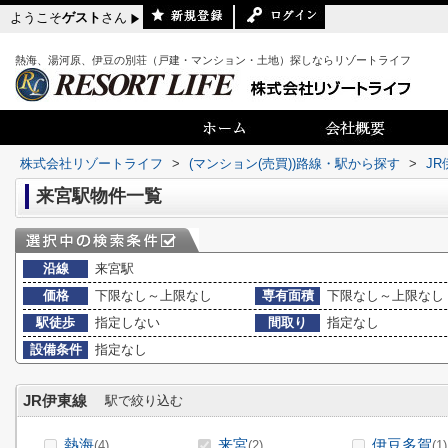
ようこそ
ゲスト
さん
熱海、湯河原、伊豆の別荘（戸建・マンション・土地）探しならリゾートライフ
株式会社リゾートライフ
>
(マンション(売買))路線・駅から探す
>
JR
来宮駅物件一覧
沿線
来宮駅
価格
下限なし～上限なし
専有面積
下限なし～上限なし
駅徒歩
指定しない
間取り
指定なし
設備条件
指定なし
JR伊東線
駅で絞り込む
熱海
来宮
伊豆多賀
(4)
(2)
(1)