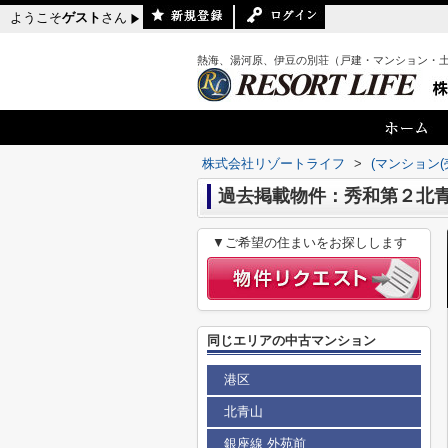
ようこそ
ゲスト
さん
熱海、湯河原、伊豆の別荘（戸建・マンション・
株式会社リゾートライフ
>
(マンション(
過去掲載物件：秀和第２北
▼ご希望の住まいをお探しします
同じエリアの中古マンション
港区
北青山
銀座線 外苑前