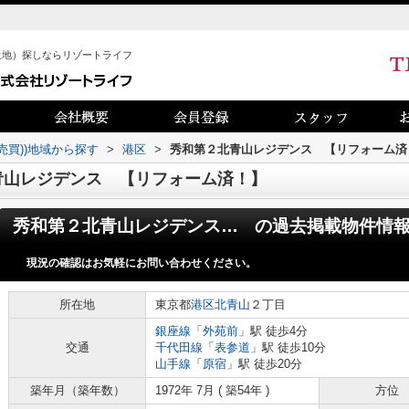
土地）探しならリゾートライフ
売買))地域から探す
>
港区
>
秀和第２北青山レジデンス 【リフォーム済
青山レジデンス 【リフォーム済！】
秀和第２北青山レジデンス 【リフォーム済！】
の過去掲載物件情
現況の確認はお気軽にお問い合わせください。
所在地
東京都
港区
北青山
２丁目
銀座線
「
外苑前
」駅 徒歩4分
交通
千代田線
「
表参道
」駅 徒歩10分
山手線
「
原宿
」駅 徒歩20分
築年月（築年数）
1972年 7月 ( 築54年 )
方位