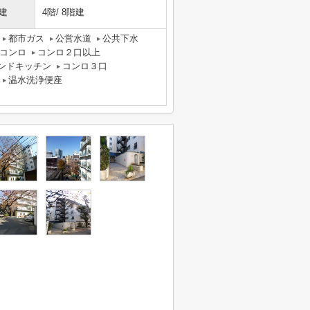
建
4階/ 8階建
都市ガス
公営水道
公共下水
コンロ
コンロ２口以上
ンドキッチン
コンロ３口
温水洗浄便座