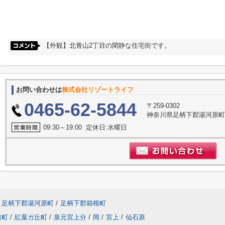
【外観】北青山2丁目の閑静な住宅街です。
お問い合わせは
株式会社リゾートライフ
0465-62-5844
〒259-0302
神奈川県足柄下郡湯河原町門
09:30～19:00 定休日:水曜日
足柄下郡湯河原町
/
足柄下郡箱根町
口町
/
紅葉ガ丘町
/
泉元宮上分
/
岡
/
宮上
/
仙石原