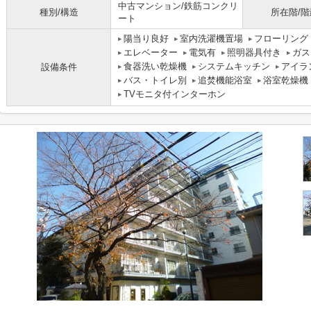
中古マンション/鉄筋コンクリ
種別/構造
所在階/階
ート
陽当り良好
室内洗濯機置場
フローリング
エレベーター
電気有
照明器具付き
ガス
食器洗い乾燥機
システムキッチン
アイラ
設備条件
バス・トイレ別
追焚機能浴室
浴室乾燥機
TVモニタ付インターホン