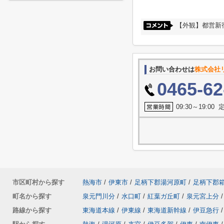
【外観】都営新
お問い合わせは
株式会社
0465-62
09:30～19:0
市区町村から探す
熱海市
/
伊東市
/
足柄下郡湯河原町
/
足柄下郡
町名から探す
泉元門川分
/
水口町
/
紅葉ガ丘町
/
泉元宮上分
/
路線から探す
東海道本線
/
伊東線
/
東海道新幹線
/
伊豆急行
/