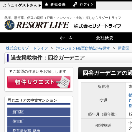
ようこそ
ゲスト
さん
熱海、湯河原、伊豆の別荘（戸建・マンション・土地）探しならリゾートライフ
株式会社リゾートライフ
>
(マンション(売買))地域から探す
>
新宿区
過去掲載物件：四谷ガーデニア
▼ご希望の住まいをお探しします
四谷ガーデニア
の
所在地
同じエリアの中古マンション
交通
新宿区
築年月（築年数）
1
住吉町
種別/構造
都営新宿線 曙橋