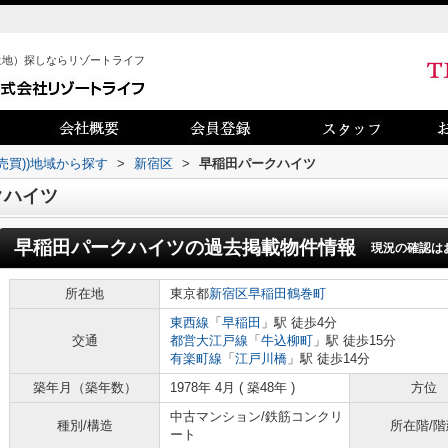
土地）探しならリゾートライフ
売買))地域から探す
>
新宿区
>
早稲田パークハイツ
クハイツ
早稲田パークハイツ
の過去掲載物件情報
現況の確認は
所在地
東京都
新宿区
早稲田鶴巻町
東西線
「
早稲田
」駅 徒歩4分
交通
都営大江戸線
「
牛込柳町
」駅 徒歩15分
有楽町線
「
江戸川橋
」駅 徒歩14分
築年月（築年数）
1978年 4月 ( 築48年 )
方位
中古マンション/鉄筋コンクリ
種別/構造
所在階/階
ート