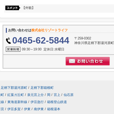
【外観】
お問い合わせは
株式会社リゾートライフ
0465-62-5844
〒259-0302
神奈川県足柄下郡湯河原町門
09:30～19:00 定休日:水曜日
足柄下郡湯河原町
/
足柄下郡箱根町
口町
/
紅葉ガ丘町
/
泉元宮上分
/
岡
/
宮上
/
仙石原
東線
/
東海道新幹線
/
伊豆急行
/
箱根登山鉄道
来宮
/
伊豆多賀
/
伊東
/
南伊東
/
箱根湯本