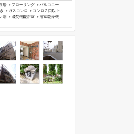
置場
フローリング
バルコニー
き
ガスコンロ
コンロ２口以上
レ別
追焚機能浴室
浴室乾燥機