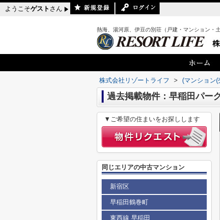
ようこそ
ゲスト
さん
熱海、湯河原、伊豆の別荘（戸建・マンション・
株式会社リゾートライフ
>
(マンション(
過去掲載物件：早稲田パー
▼ご希望の住まいをお探しします
同じエリアの中古マンション
新宿区
早稲田鶴巻町
東西線 早稲田