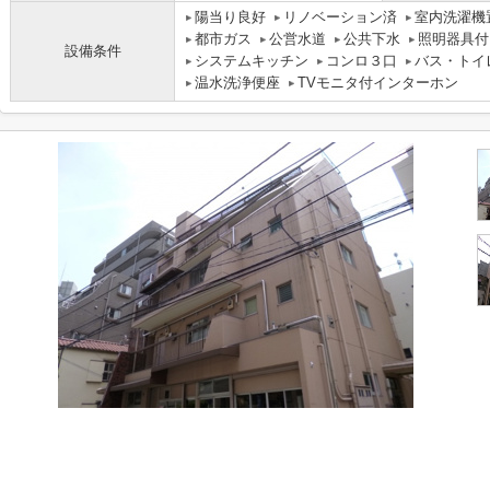
陽当り良好
リノベーション済
室内洗濯機
都市ガス
公営水道
公共下水
照明器具付
設備条件
システムキッチン
コンロ３口
バス・トイ
温水洗浄便座
TVモニタ付インターホン