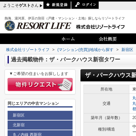
ようこそ
ゲスト
さん
熱海、湯河原、伊豆の別荘（戸建・マンション・土地）探しならリゾートライフ
株式会社リゾートライフ
>
(マンション(売買))地域から探す
>
新宿区
過去掲載物件：ザ・パークハウス新宿タワー
▼ご希望の住まいをお探しします
ザ・パークハウス
所在地
同じエリアの中古マンション
交通
新宿区
築年月（築年数）
2
北新宿
種別/構造
丸ノ内線 西新宿