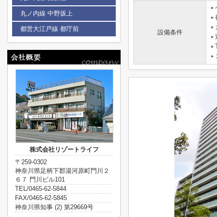
丸ノ内線 中野坂上
都営大江戸線 都庁前
設備条件
株式会社リゾートライフ
〒259-0302
神奈川県足柄下郡湯河原町門川２
６７ 門川ビル101
TEL/0465-62-5844
FAX/0465-62-5845
神奈川県知事 (2) 第29669号