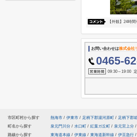
【外観】24時
お問い合わせは
株式会社
0465-62
09:30～19:0
市区町村から探す
熱海市
/
伊東市
/
足柄下郡湯河原町
/
足柄下郡
町名から探す
泉元門川分
/
水口町
/
紅葉ガ丘町
/
泉元宮上分
/
路線から探す
東海道本線
/
伊東線
/
東海道新幹線
/
伊豆急行
/