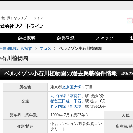
土地）探しならリゾートライフ
売買))地域から探す
>
文京区
>
ベルメゾン小石川植物園
小石川植物園
ベルメゾン小石川植物園
の過去掲載物件情報
現況の
所在地
東京都
文京区
大塚
３丁目
丸ノ内線
「
茗荷谷
」駅 徒歩7分
交通
都営三田線
「
千石
」駅 徒歩16分
丸ノ内線
「
新大塚
」駅 徒歩16分
築年月（築年数）
1999年 7月 ( 築27年 )
方位
中古マンション/鉄骨鉄筋コン
種別/構造
所在階/階
クリート