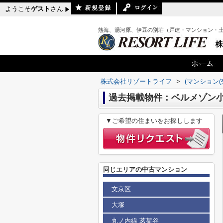
ようこそ
ゲスト
さん
熱海、湯河原、伊豆の別荘（戸建・マンション・
株式会社リゾートライフ
>
(マンション(
過去掲載物件：ベルメゾン
▼ご希望の住まいをお探しします
同じエリアの中古マンション
文京区
大塚
丸ノ内線 茗荷谷