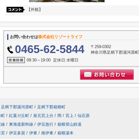
【外観】
お問い合わせは
株式会社リゾートライフ
0465-62-5844
〒259-0302
神奈川県足柄下郡湯河原町門
09:30～19:00 定休日:水曜日
足柄下郡湯河原町
/
足柄下郡箱根町
口町
/
紅葉ガ丘町
/
泉元宮上分
/
岡
/
宮上
/
仙石原
東線
/
東海道新幹線
/
伊豆急行
/
箱根登山鉄道
来宮
/
伊豆多賀
/
伊東
/
南伊東
/
箱根湯本