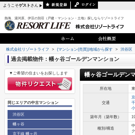
ようこそ
ゲスト
さん
熱海、湯河原、伊豆の別荘（戸建・マンション・土地）探しならリゾートライフ
株式会社リゾートライフ
>
(マンション(売買))地域から探す
>
渋谷区
過去掲載物件：幡ヶ谷ゴールデンマンション
▼ご希望の住まいをお探しします
幡ヶ谷ゴールデン
所在地
同じエリアの中古マンション
交通
渋谷区
築年月（築年数）
1
幡ヶ谷
種別/構造
京王線 幡ヶ谷