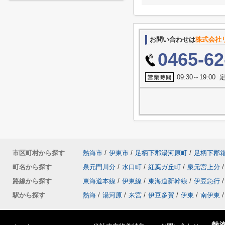
お問い合わせは
株式会社
0465-62
09:30～19:0
市区町村から探す
熱海市
/
伊東市
/
足柄下郡湯河原町
/
足柄下郡
町名から探す
泉元門川分
/
水口町
/
紅葉ガ丘町
/
泉元宮上分
/
路線から探す
東海道本線
/
伊東線
/
東海道新幹線
/
伊豆急行
/
駅から探す
熱海
/
湯河原
/
来宮
/
伊豆多賀
/
伊東
/
南伊東
/