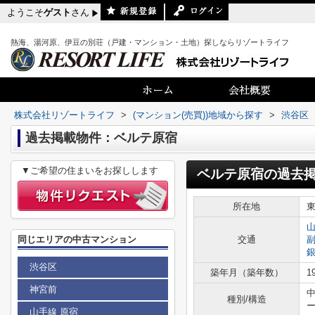
ようこそ
ゲスト
さん
熱海、湯河原、伊豆の別荘（戸建・マンション・土地）探しならリゾートライフ
株式会社リゾートライフ
>
(マンション(売買))地域から探す
>
渋谷区
過去掲載物件：ベルテ原宿
▼ご希望の住まいをお探しします
ベルテ原宿
の過去
所在地
同じエリアの中古マンション
交通
渋谷区
築年月（築年数）
1
神宮前
種別/構造
山手線 原宿