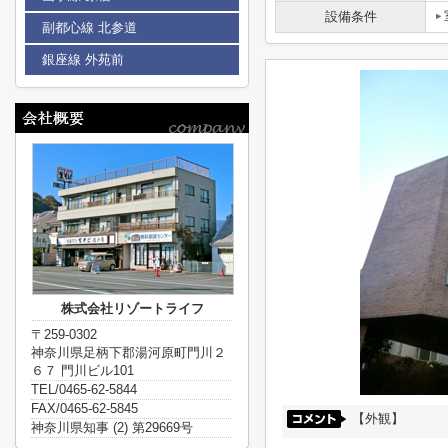
設備条件
副都心線 北参道
銀座線 外苑前
株式会社リゾートライフ
〒259-0302
神奈川県足柄下郡湯河原町門川２
６７ 門川ビル101
TEL/0465-62-5844
FAX/0465-62-5845
【外観】
神奈川県知事 (2) 第29669号