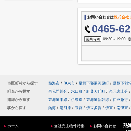
お問い合わせは
株式会社
0465-62
09:30～19:0
市区町村から探す
熱海市
/
伊東市
/
足柄下郡湯河原町
/
足柄下郡
町名から探す
泉元門川分
/
水口町
/
紅葉ガ丘町
/
泉元宮上分
/
路線から探す
東海道本線
/
伊東線
/
東海道新幹線
/
伊豆急行
/
駅から探す
熱海
/
湯河原
/
来宮
/
伊豆多賀
/
伊東
/
南伊東
/
熱
ホーム
当社売主物件特集
お問い合わせ