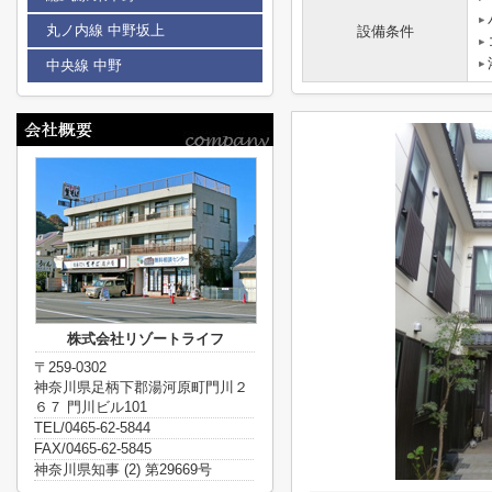
丸ノ内線 中野坂上
設備条件
中央線 中野
株式会社リゾートライフ
〒259-0302
神奈川県足柄下郡湯河原町門川２
６７ 門川ビル101
TEL/0465-62-5844
FAX/0465-62-5845
神奈川県知事 (2) 第29669号