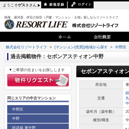
ようこそ
ゲスト
さん
熱海、湯河原、伊豆の別荘（戸建・マンション・土地）探しならリゾートライフ
株式会社リゾートライフ
>
(マンション(売買))地域から探す
>
中野区
過去掲載物件：セボンアスティオン中野
▼ご希望の住まいをお探しします
セボンアスティオ
所在地
同じエリアの中古マンション
交通
中野区
築年月（築年数）
2
中野
種別/構造
総武線 東中野