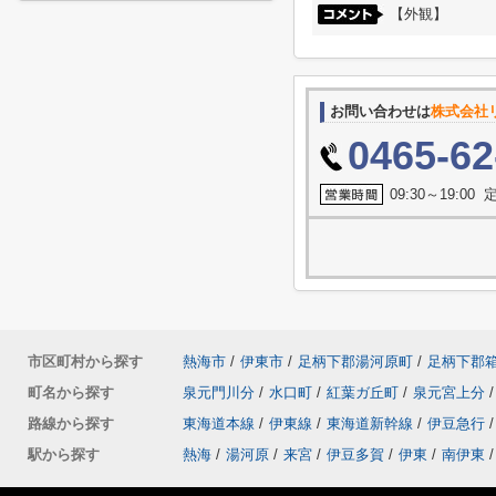
【外観】
お問い合わせは
株式会社
0465-62
09:30～19:0
市区町村から探す
熱海市
/
伊東市
/
足柄下郡湯河原町
/
足柄下郡
町名から探す
泉元門川分
/
水口町
/
紅葉ガ丘町
/
泉元宮上分
/
路線から探す
東海道本線
/
伊東線
/
東海道新幹線
/
伊豆急行
/
駅から探す
熱海
/
湯河原
/
来宮
/
伊豆多賀
/
伊東
/
南伊東
/