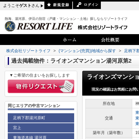
ようこそ
ゲスト
さん
熱海、湯河原、伊豆の別荘（戸建・マンション・土地）探しならリゾートライフ
株式会社リゾートライフ
>
(マンション(売買))地域から探す
>
足柄下
過去掲載物件：ライオンズマンション湯河原第2
▼ご希望の住まいをお探しします
現況の確認はお気軽にお問
所在地
同じエリアの中古マンション
足柄下郡湯河原町
交通
宮上
築年月（築年数）
1
東海道本線 湯河原