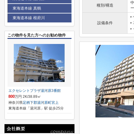
種別/構造
東海道本線 真鶴
東海道本線 根府川
設備条件
この物件を見た方へのお勧め物件
エクセレントプラザ湯河原3番館
800
万円 2K/38.89㎡
神奈川県
足柄下郡湯河原町
宮上
東海道本線「湯河原」駅 徒歩25分