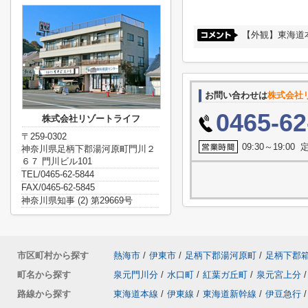
【外観】東海道
お問い合わせは
株式会社
0465-62
株式会社リゾートライフ
〒259-0302
09:30～19:0
神奈川県足柄下郡湯河原町門川２
６７ 門川ビル101
TEL/0465-62-5844
FAX/0465-62-5845
神奈川県知事 (2) 第29669号
市区町村から探す
熱海市
/
伊東市
/
足柄下郡湯河原町
/
足柄下郡
町名から探す
泉元門川分
/
水口町
/
紅葉ガ丘町
/
泉元宮上分
/
路線から探す
東海道本線
/
伊東線
/
東海道新幹線
/
伊豆急行
/