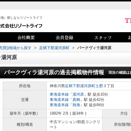
土地）探しならリゾートライフ
売買))地域から探す
>
足柄下郡湯河原町
>
パークヴィラ湯河原
ラ湯河原
パークヴィラ湯河原
の過去掲載物件情報
現況の確認は
所在地
神奈川県
足柄下郡湯河原町
土肥
３丁目
東海道本線
「
湯河原
」駅 徒歩10分
交通
東海道本線
「
真鶴
」駅 徒歩42分
東海道本線
「
熱海
」駅 徒歩84分
築年月（築年数）
1992年 2月 ( 築34年 )
方位
中古マンション/鉄筋コンクリ
種別/構造
所在階/階
ート