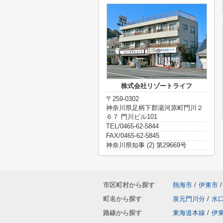
株式会社リゾートライフ
〒259-0302
神奈川県足柄下郡湯河原町門川２
６７ 門川ビル101
TEL/0465-62-5844
FAX/0465-62-5845
神奈川県知事 (2) 第29669号
市区町村から探す
熱海市
/
伊東市
/
町名から探す
泉元門川分
/
水
路線から探す
東海道本線
/
伊