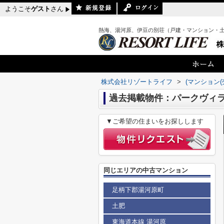
ようこそ
ゲスト
さん
熱海、湯河原、伊豆の別荘（戸建・マンション・
株式会社リゾートライフ
>
(マンション(
過去掲載物件：パークヴィ
▼ご希望の住まいをお探しします
同じエリアの中古マンション
足柄下郡湯河原町
土肥
東海道本線 湯河原