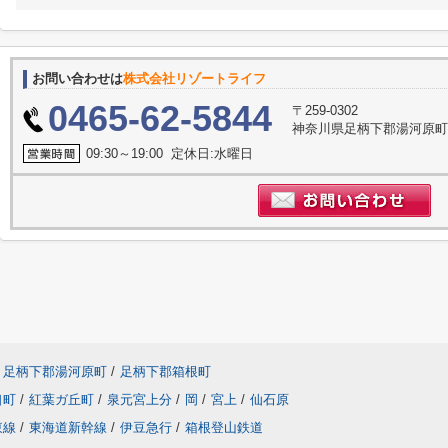
お問い合わせは
株式会社リゾートライフ
0465-62-5844
〒259-0302
神奈川県足柄下郡湯河原町門
09:30～19:00 定休日:水曜日
足柄下郡湯河原町
/
足柄下郡箱根町
口町
/
紅葉ガ丘町
/
泉元宮上分
/
岡
/
宮上
/
仙石原
東線
/
東海道新幹線
/
伊豆急行
/
箱根登山鉄道