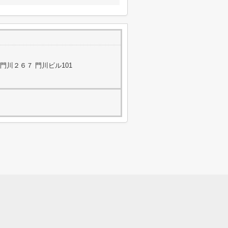
川２６７ 門川ビル101