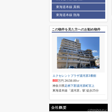
東海道本線 真鶴
東海道本線 熱海
この物件を見た方へのお勧め物件
エクセレントプラザ湯河原3番館
800
万円 2K/38.89㎡
神奈川県
足柄下郡湯河原町
宮上
東海道本線「湯河原」駅 徒歩25分