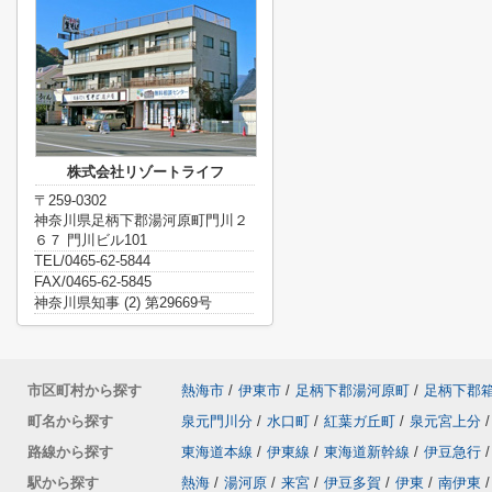
株式会社リゾートライフ
〒259-0302
神奈川県足柄下郡湯河原町門川２
６７ 門川ビル101
TEL/0465-62-5844
FAX/0465-62-5845
神奈川県知事 (2) 第29669号
市区町村から探す
熱海市
/
伊東市
/
足柄下郡湯河原町
/
足柄下郡
町名から探す
泉元門川分
/
水口町
/
紅葉ガ丘町
/
泉元宮上分
/
路線から探す
東海道本線
/
伊東線
/
東海道新幹線
/
伊豆急行
/
駅から探す
熱海
/
湯河原
/
来宮
/
伊豆多賀
/
伊東
/
南伊東
/