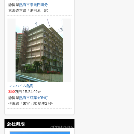
静岡県
熱海市
泉元門川分
東海道本線「湯河原」駅
マンハイム熱海
350
万円 1R/34.92㎡
静岡県
熱海市
紅葉ガ丘町
伊東線「来宮」駅 徒歩27分