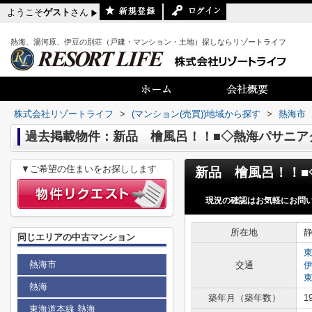
ようこそ
ゲスト
さん
熱海、湯河原、伊豆の別荘（戸建・マンション・土地）探しならリゾートライフ
株式会社リゾートライフ
>
(マンション(売買))地域から探す
>
熱海市
過去掲載物件：新品 檜風呂！！■◇熱海パサニア
▼ご希望の住まいをお探しします
現況の確認はお気軽にお問
所在地
同じエリアの中古マンション
熱海市
交通
熱海
築年月（築年数）
1
東海道本線 熱海