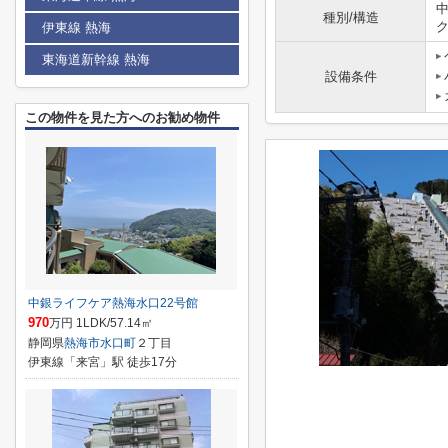
種別/構造
伊東線 熱海
東海道新幹線 熱海
設備条件
この物件を見た方へのお勧め物件
中銀ライフケア熱海水口22号館
970
万円 1LDK/57.14㎡
静岡県
熱海市
水口町
２丁目
伊東線「来宮」駅 徒歩17分