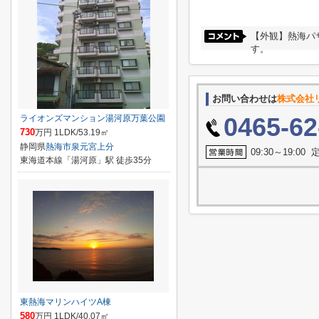
【外観】熱海パ
す。
お問い合わせは
株式会社
0465-62
ライオンズマンション湯河原万葉公園
730
万円 1LDK/53.19㎡
静岡県
熱海市
泉元宮上分
09:30～19:0
東海道本線「湯河原」駅 徒歩35分
東熱海マリンハイツA棟
580
万円 1LDK/40.07㎡