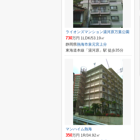
ライオンズマンション湯河原万葉公園
730
万円 1LDK/53.19㎡
静岡県
熱海市
泉元宮上分
東海道本線「湯河原」駅 徒歩35分
マンハイム熱海
350
万円 1R/34.92㎡