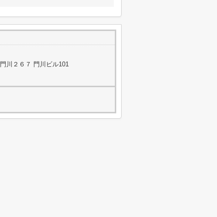
川２６７ 門川ビル101