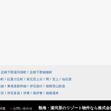
足柄下郡湯河原町
/
足柄下郡箱根町
口町
/
紅葉ガ丘町
/
泉元宮上分
/
岡
/
宮上
/
仙石原
東線
/
東海道新幹線
/
伊豆急行
/
箱根登山鉄道
来宮
/
伊豆多賀
/
伊東
/
南伊東
/
箱根湯本
熱海・湯河原のリゾート物件なら株式会
特集
お問い合わせ