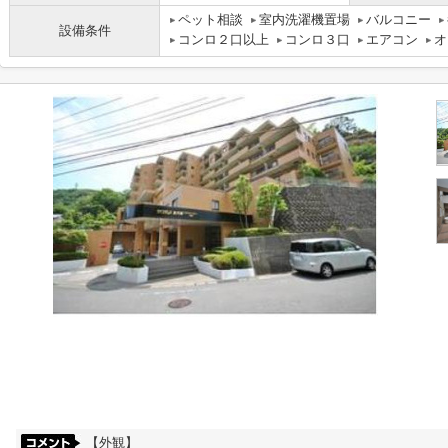
ペット相談
室内洗濯機置場
バルコニー
設備条件
コンロ２口以上
コンロ３口
エアコン
オ
【外観】