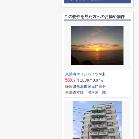
この物件を見た方へのお勧め物件
東熱海マリンハイツA棟
580
万円 1LDK/40.07㎡
静岡県
熱海市
泉元門川分
東海道本線「湯河原」駅