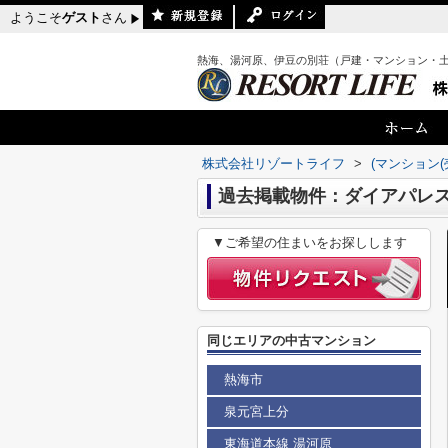
ようこそ
ゲスト
さん
熱海、湯河原、伊豆の別荘（戸建・マンション・
株式会社リゾートライフ
>
(マンション(
過去掲載物件：ダイアパレ
▼ご希望の住まいをお探しします
同じエリアの中古マンション
熱海市
泉元宮上分
東海道本線 湯河原