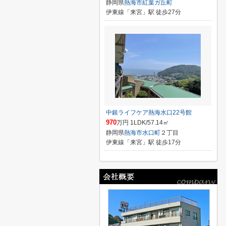
静岡県
熱海市
紅葉ガ丘町
伊東線「来宮」駅 徒歩27分
中銀ライフケア熱海水口22号館
970
万円 1LDK/57.14㎡
静岡県
熱海市
水口町
２丁目
伊東線「来宮」駅 徒歩17分