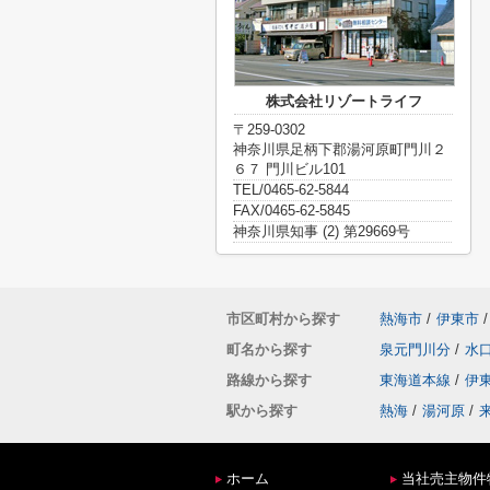
株式会社リゾートライフ
〒259-0302
神奈川県足柄下郡湯河原町門川２
６７ 門川ビル101
TEL/0465-62-5844
FAX/0465-62-5845
神奈川県知事 (2) 第29669号
市区町村から探す
熱海市
/
伊東市
/
町名から探す
泉元門川分
/
水
路線から探す
東海道本線
/
伊
駅から探す
熱海
/
湯河原
/
ホーム
当社売主物件