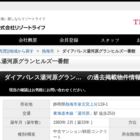
土地）探しならリゾートライフ
売買))地域から探す
>
熱海市
>
ダイアパレス湯河原グランヒルズ一番館
ス湯河原グランヒルズ一番館
ダイアパレス湯河原グランヒルズ一番館
の過去掲載物件情
現況の確認はお気軽にお問い合わせください。
所在地
静岡県
熱海市
泉元宮上分
119-1
交通
東海道本線
「
湯河原
」駅 徒歩25分
築年月（築年数）
1993年 2月 ( 築33年 )
方位
中古マンション/鉄筋コンクリ
種別/構造
所在階/階
ート