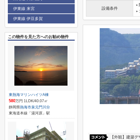
設備条件
伊東線 来宮
伊東線 伊豆多賀
この物件を見た方へのお勧め物件
東熱海マリンハイツA棟
580
万円 1LDK/40.07㎡
静岡県
熱海市
泉元門川分
東海道本線「湯河原」駅
【外観】建築デ