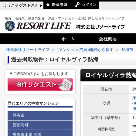
ようこそ
ゲスト
さん
熱海、湯河原、伊豆の別荘（戸建・マンション・土地）探しならリゾートライフ
株式会社リゾートライフ
>
(マンション(売買))地域から探す
>
熱海市
過去掲載物件：ロイヤルヴィラ熱海
▼ご希望の住まいをお探しします
ロイヤルヴィラ
所在地
同じエリアの中古マンション
交通
熱海市
築年月（築年数）
1
西熱海町
種別/構造
東海道本線 熱海