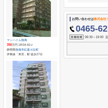
お問い合わせは
株式会社
0465-62
09:30～19:0
マンハイム熱海
350
万円 1R/34.92㎡
静岡県
熱海市
紅葉ガ丘町
伊東線「来宮」駅 徒歩27分