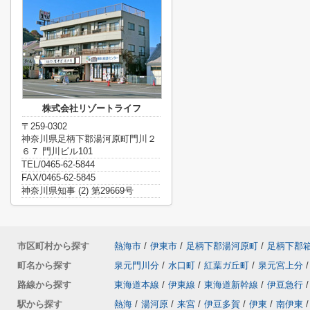
株式会社リゾートライフ
〒259-0302
神奈川県足柄下郡湯河原町門川２
６７ 門川ビル101
TEL/0465-62-5844
FAX/0465-62-5845
神奈川県知事 (2) 第29669号
市区町村から探す
熱海市
/
伊東市
/
足柄下郡湯河原町
/
足柄下郡
町名から探す
泉元門川分
/
水口町
/
紅葉ガ丘町
/
泉元宮上分
/
路線から探す
東海道本線
/
伊東線
/
東海道新幹線
/
伊豆急行
/
駅から探す
熱海
/
湯河原
/
来宮
/
伊豆多賀
/
伊東
/
南伊東
/