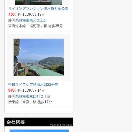
ライオンズマンション湯河原万葉公園
730
万円 1LDK/53.19㎡
静岡県
熱海市
泉元宮上分
東海道本線「湯河原」駅 徒歩35分
中銀ライフケア熱海水口22号館
970
万円 1LDK/57.14㎡
静岡県
熱海市
水口町
２丁目
伊東線「来宮」駅 徒歩17分