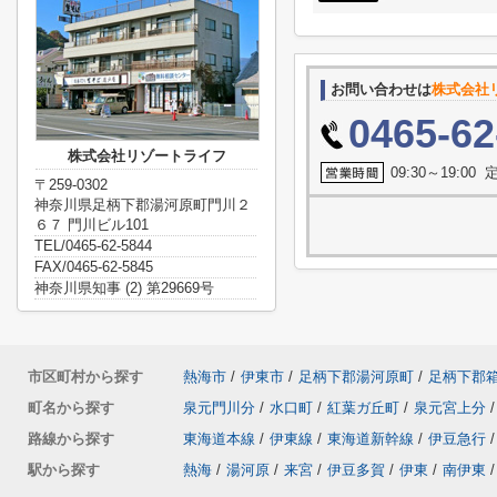
お問い合わせは
株式会社
0465-62
株式会社リゾートライフ
09:30～19:0
〒259-0302
神奈川県足柄下郡湯河原町門川２
６７ 門川ビル101
TEL/0465-62-5844
FAX/0465-62-5845
神奈川県知事 (2) 第29669号
市区町村から探す
熱海市
/
伊東市
/
足柄下郡湯河原町
/
足柄下郡
町名から探す
泉元門川分
/
水口町
/
紅葉ガ丘町
/
泉元宮上分
/
路線から探す
東海道本線
/
伊東線
/
東海道新幹線
/
伊豆急行
/
駅から探す
熱海
/
湯河原
/
来宮
/
伊豆多賀
/
伊東
/
南伊東
/