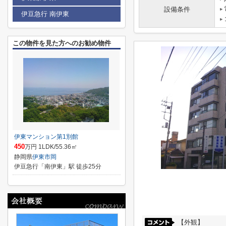
設備条件
伊豆急行 南伊東
この物件を見た方へのお勧め物件
伊東マンション第1別館
450
万円 1LDK/55.36㎡
静岡県
伊東市
岡
伊豆急行「南伊東」駅 徒歩25分
【外観】