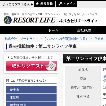
ようこそ
ゲスト
さん
熱海、湯河原、伊豆の別荘（戸建・マンション・土地）探しならリゾートライフ
株式会社リゾートライフ
>
(マンション(売買))地域から探す
>
伊東市
過去掲載物件：第二サンライフ伊東
▼ご希望の住まいをお探しします
第二サンライフ伊
所在地
交通
同じエリアの中古マンション
築年月（築年数）
1
伊東市
種別/構造
末広町
伊東線 伊東