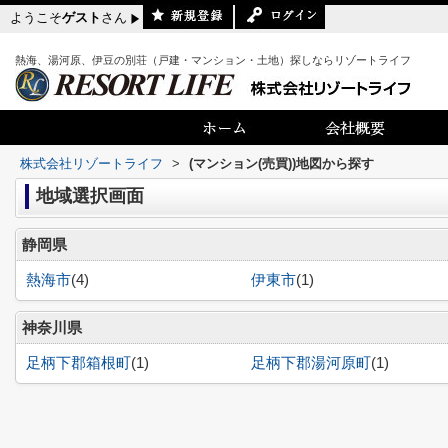
ようこそ
ゲスト
さん
熱海、湯河原、伊豆の別荘（戸建・マンション・土地）探しならリゾートライフ
株式会社リゾートライフ
>
(マンション(売買))地図から探す
地域選択画面
静岡県
熱海市
(4)
伊東市
(1)
神奈川県
足柄下郡箱根町
(1)
足柄下郡湯河原町
(1)