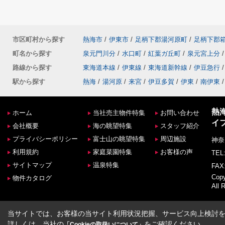
市区町村から探す
熱海市
/
伊東市
/
足柄下郡湯河原町
/
足柄下郡
町名から探す
泉元門川分
/
水口町
/
紅葉ガ丘町
/
泉元宮上分
/
路線から探す
東海道本線
/
伊東線
/
東海道新幹線
/
伊豆急行
/
駅から探す
熱海
/
湯河原
/
来宮
/
伊豆多賀
/
伊東
/
南伊東
/
熱
ホーム
当社売主物件特集
お問い合わせ
イ
会社概要
海の眺望特集
スタッフ紹介
プライバシーポリシー
富士山の眺望特集
周辺施設
神奈
利用規約
家庭菜園特集
お客様の声
TEL:
サイトマップ
温泉特集
FAX:
Co
物件カタログ
All 
当サイトでは、お客様の当サイト利用状況把握、サービス向上検討を目
詳しくは、当社の
をご確認ください。
「Cookieの取扱いについて」