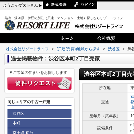
ようこそ
ゲスト
さん
熱海、湯河原、伊豆の別荘（戸建・マンション・土地）探しならリゾートライフ
株式会社リゾートライフ
>
(戸建(売買))地域から探す
>
渋谷区
>
渋
過去掲載物件：渋谷区本町2丁目売家
▼ご希望の住まいをお探しします
渋谷区本町2丁目売
所在地
同じエリアの中古一戸建
交通
渋谷区
築年月（築年数）
1
本町
設備条件
京王線 初台