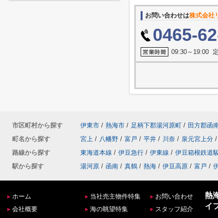
お問い合わせは
株式会社
0465-62
09:30～19:0
市区町村から探す
伊東市
/
熱海市
/
足柄下郡湯河原町
/
田方郡函
町名から探す
宮上
/
八幡野
/
富戸
/
平井
/
川奈
/
泉元宮上分
/
路線から探す
東海道本線
/
伊豆急行
/
伊東線
/
伊豆箱根鉄道
駅から探す
湯河原
/
函南
/
真鶴
/
熱海
/
伊豆高原
/
富戸
/
熱
ホーム
当社売主物件特集
お問い合わせ
イ
会社概要
海の眺望特集
スタッフ紹介