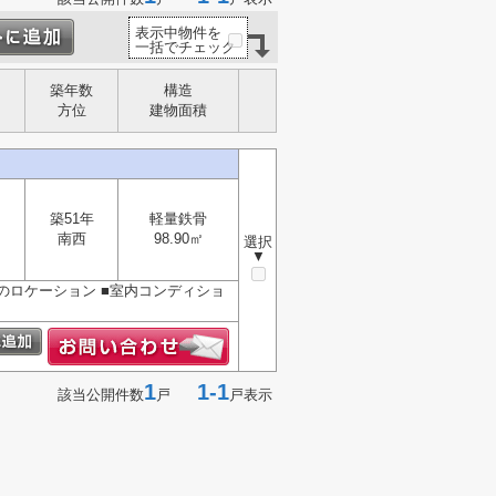
表示中物件を
一括でチェック
築年数
構造
方位
建物面積
築51年
軽量鉄骨
南西
98.90㎡
選択
▼
のロケーション ■室内コンディショ
1
1-1
該当公開件数
戸
戸表示