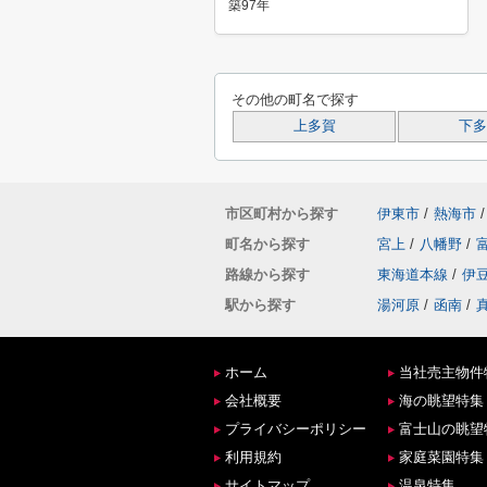
築97年
その他の町名で探す
上多賀
下多
市区町村から探す
伊東市
/
熱海市
/
町名から探す
宮上
/
八幡野
/
路線から探す
東海道本線
/
伊
駅から探す
湯河原
/
函南
/
ホーム
当社売主物件
会社概要
海の眺望特集
プライバシーポリシー
富士山の眺望
利用規約
家庭菜園特集
サイトマップ
温泉特集