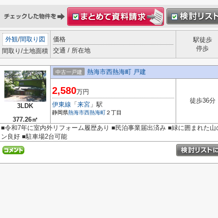
外観
/
間取り図
価格
駅徒歩
停歩
交通 / 所在地
間取り/土地面積
熱海市西熱海町 戸建
中古一戸建
2,580
万円
徒歩36分
伊東線
「
来宮
」駅
3LDK
静岡県
熱海市
西熱海町
２丁目
377.26㎡
■令和7年に室内外リフォーム履歴あり ■民泊事業届出済み ■緑に囲まれた山
ン良好 ■駐車場2台可能