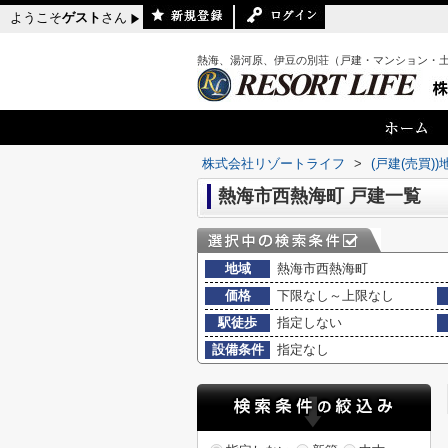
ようこそ
ゲスト
さん
熱海、湯河原、伊豆の別荘（戸建・マンション・
株式会社リゾートライフ
>
(戸建(売買)
熱海市西熱海町 戸建一覧
地域
熱海市西熱海町
価格
下限なし～上限なし
駅徒歩
指定しない
設備条件
指定なし