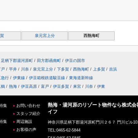
賀
泉元宮上分
西熱海町
足柄下郡湯河原町
/
田方郡函南町
/
伊豆の国市
富戸
/
平井
/
川奈
/
泉元宮上分
/
下多賀
/
西熱海町
/
上多賀
/
吉浜
豆急行
/
伊東線
/
伊豆箱根鉄道駿豆線
/
東海道新幹線
真鶴
/
熱海
/
伊豆高原
/
富戸
/
伊豆多賀
/
来宮
/
川奈
/
伊東
熱海・湯河原のリゾート物件なら株式会
特集
お問い合わせ
イフ
スタッフ紹介
特集
周辺施設
神奈川県足柄下郡湯河原町門川２６７ 門川ビル10
お客様の声
TEL:0465-62-5844