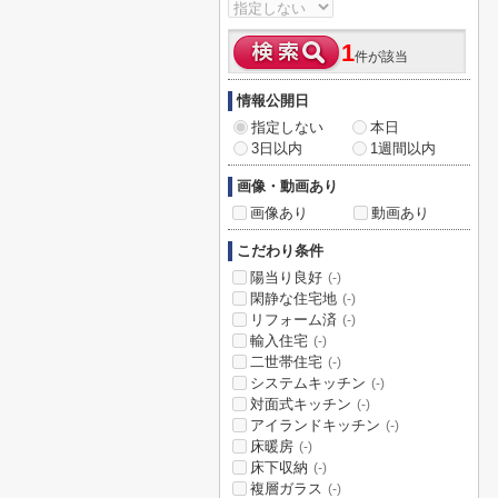
1
件が該当
情報公開日
指定しない
本日
3日以内
1週間以内
画像・動画あり
画像あり
動画あり
こだわり条件
陽当り良好
(-)
閑静な住宅地
(-)
リフォーム済
(-)
輸入住宅
(-)
二世帯住宅
(-)
システムキッチン
(-)
対面式キッチン
(-)
アイランドキッチン
(-)
床暖房
(-)
床下収納
(-)
複層ガラス
(-)