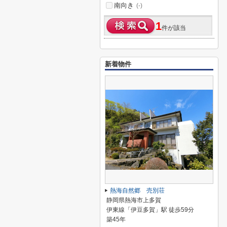
南向き
(-)
1
件が該当
新着物件
熱海自然郷 売別荘
静岡県熱海市上多賀
伊東線「伊豆多賀」駅 徒歩59分
築45年