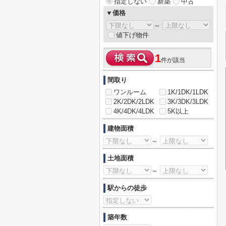
指定しない
新築
中古
▼価格
～
値下げ物件
1
件が該当
間取り
ワンルーム
1K/1DK/1LDK
2K/2DK/2LDK
3K/3DK/3LDK
4K/4DK/4LDK
5K以上
建物面積
～
土地面積
～
駅からの徒歩
築年数