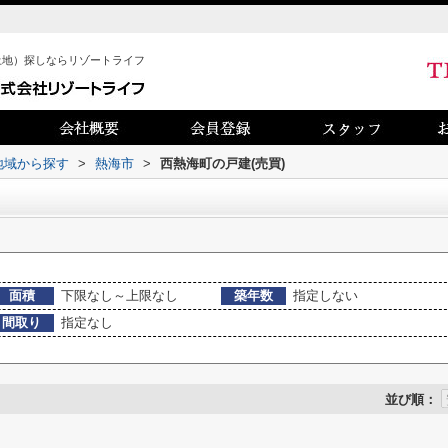
土地）探しならリゾートライフ
)地域から探す
>
熱海市
>
西熱海町の戸建(売買)
面積
下限なし～上限なし
築年数
指定しない
間取り
指定なし
並び順：