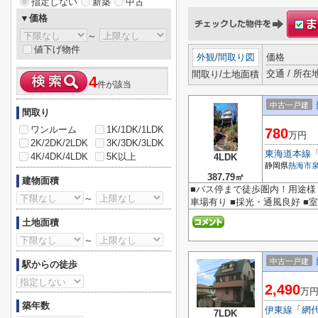
指定しない
新築
中古
▼価格
～
値下げ物件
外観
/
間取り図
価格
交通 / 所在
間取り/土地面積
4
件が該当
中古一戸建
間取り
ワンルーム
1K/1DK/1LDK
780
万円
2K/2DK/2LDK
3K/3DK/3LDK
東海道本線
4K/4DK/4LDK
5K以上
4LDK
静岡県
熱海市
387.79㎡
建物面積
■バス停まで徒歩圏内！用途様々
～
車場有り ■採光・通風良好 ■
土地面積
～
中古一戸建
駅からの徒歩
2,490
万
築年数
伊東線
「
網
7LDK