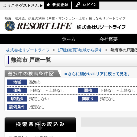
ようこそ
ゲスト
さん
熱海、湯河原、伊豆の別荘（戸建・マンション・土地）探しならリゾートライフ
株式会社リゾートライフ
>
(戸建(売買))地域から探す
>
熱海市の戸建(
熱海市 戸建一覧
≫さらに細かいエリアに絞って見る。
地域
熱海市
価格
下限なし～上限なし
面積
下限なし～上限なし
駅徒歩
指定しない
間取り
指定なし
設備条件
指定なし