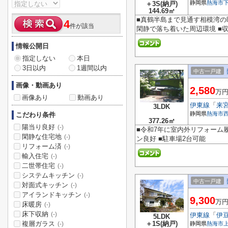
静岡県
熱海市
＋3S(納戸)
144.69㎡
■真鶴半島まで見通す相模湾の眺
4
件が該当
閑静で落ち着いた周辺環境 ■
情報公開日
指定しない
本日
3日以内
1週間以内
中古一戸建
画像・動画あり
2,580
万
画像あり
動画あり
伊東線
「
来
3LDK
静岡県
熱海市
こだわり条件
377.26㎡
陽当り良好
(-)
■令和7年に室内外リフォーム
閑静な住宅地
(-)
ン良好 ■駐車場2台可能
リフォーム済
(-)
輸入住宅
(-)
二世帯住宅
(-)
システムキッチン
(-)
中古一戸建
対面式キッチン
(-)
アイランドキッチン
(-)
9,300
万
床暖房
(-)
床下収納
(-)
伊東線
「
伊
5LDK
複層ガラス
＋1S(納戸)
静岡県
熱海市
(-)