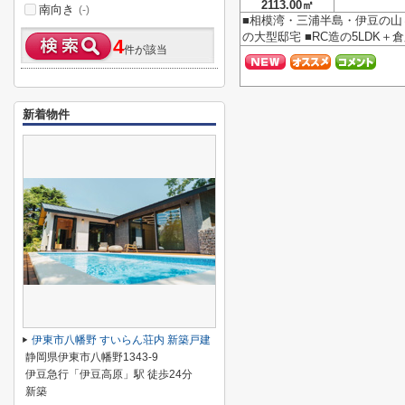
2113.00㎡
南向き
(-)
■相模湾・三浦半島・伊豆の山
の大型邸宅 ■RC造の5LDK＋
4
件が該当
新着物件
伊東市八幡野 すいらん荘内 新築戸建
静岡県伊東市八幡野1343-9
伊豆急行「伊豆高原」駅 徒歩24分
新築