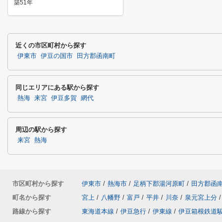
築51年
近くの市区町村から探す
伊東市
伊豆の国市
田方郡函南町
同じエリアにある駅から探す
熱海
来宮
伊豆多賀
網代
周辺の駅から探す
来宮
熱海
市区町村から探す
伊東市
/
熱海市
/
足柄下郡湯河原町
/
田方郡函
町名から探す
宮上
/
八幡野
/
富戸
/
平井
/
川奈
/
泉元宮上分
/
路線から探す
東海道本線
/
伊豆急行
/
伊東線
/
伊豆箱根鉄道