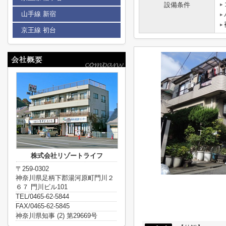
設備条件
山手線 新宿
京王線 初台
株式会社リゾートライフ
〒259-0302
神奈川県足柄下郡湯河原町門川２
６７ 門川ビル101
TEL/0465-62-5844
FAX/0465-62-5845
神奈川県知事 (2) 第29669号