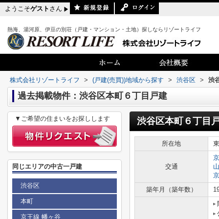
ようこそ
ゲスト
さん
熱海、湯河原、伊豆の別荘（戸建・マンション・土地）探しならリゾートライフ
株式会社リゾートライフ
>
(戸建(売買))地域から探す
>
渋谷区
>
渋
過去掲載物件：渋谷区本町６丁目戸建
▼ご希望の住まいをお探しします
渋谷区本町６丁目
所在地
同じエリアの中古一戸建
交通
渋谷区
築年月（築年数）
1
本町
京王線 幡ヶ谷