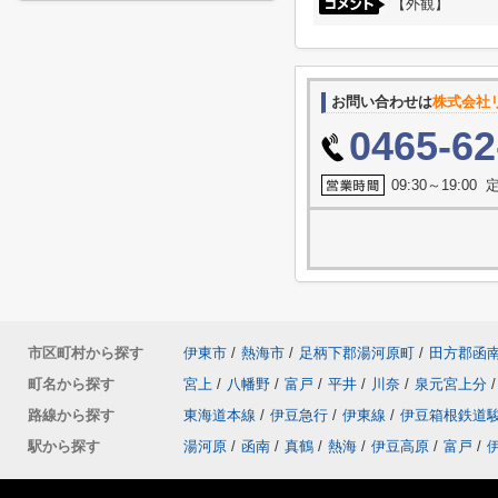
【外観】
お問い合わせは
株式会社
0465-62
09:30～19:0
市区町村から探す
伊東市
/
熱海市
/
足柄下郡湯河原町
/
田方郡函
町名から探す
宮上
/
八幡野
/
富戸
/
平井
/
川奈
/
泉元宮上分
/
路線から探す
東海道本線
/
伊豆急行
/
伊東線
/
伊豆箱根鉄道
駅から探す
湯河原
/
函南
/
真鶴
/
熱海
/
伊豆高原
/
富戸
/