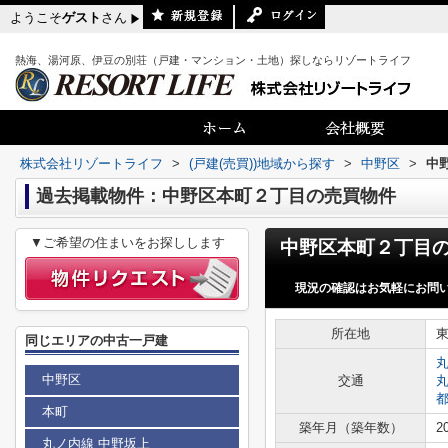
ようこそ
ゲスト
さん
熱海、湯河原、伊豆の別荘（戸建・マンション・土地）探しならリゾートライフ
株式会社リゾートライフ
>
(戸建(売買))地域から探す
>
中野区
>
中
過去掲載物件：中野区本町２丁目の売買物件
▼ご希望の住まいをお探しします
現況の確認はお気軽にお問
所在地
同じエリアの中古一戸建
中野区
交通
本町
築年月（築年数）
2
丸ノ内線 中野坂上