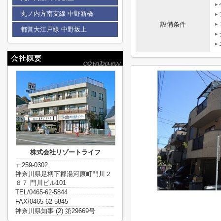
丸ノ内方南支線 中野新橋
設備条件
都営大江戸線 中野坂上
株式会社リゾートライフ
〒259-0302
神奈川県足柄下郡湯河原町門川２
６７ 門川ビル101
TEL/0465-62-5844
FAX/0465-62-5845
神奈川県知事 (2) 第29669号