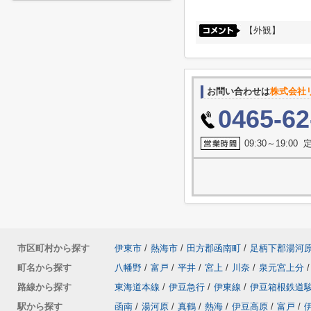
【外観】
お問い合わせは
株式会社
0465-62
09:30～19:0
市区町村から探す
伊東市
/
熱海市
/
田方郡函南町
/
足柄下郡湯河
町名から探す
八幡野
/
富戸
/
平井
/
宮上
/
川奈
/
泉元宮上分
/
路線から探す
東海道本線
/
伊豆急行
/
伊東線
/
伊豆箱根鉄道
駅から探す
函南
/
湯河原
/
真鶴
/
熱海
/
伊豆高原
/
富戸
/