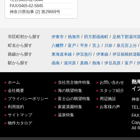
FAX/0465-62-5845
神奈川県知事 (2) 第29669号
市区町村から探す
伊東市
/
熱海市
/
田方郡函南町
/
足柄下郡湯河
町名から探す
八幡野
/
富戸
/
平井
/
宮上
/
川奈
/
泉元宮上分
/
路線から探す
東海道本線
/
伊豆急行
/
伊東線
/
伊豆箱根鉄道
駅から探す
函南
/
湯河原
/
真鶴
/
熱海
/
伊豆高原
/
富戸
/
熱
ホーム
当社売主物件特集
お問い合わせ
イ
会社概要
海の眺望特集
スタッフ紹介
プライバシーポリシー
富士山の眺望特集
周辺施設
神奈
利用規約
家庭菜園特集
お客様の声
TEL:
サイトマップ
温泉特集
FAX:
Co
物件カタログ
All 