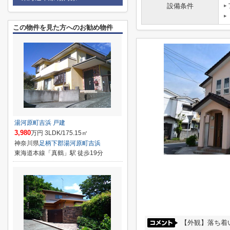
設備条件
この物件を見た方へのお勧め物件
湯河原町吉浜 戸建
3,980
万円 3LDK/175.15㎡
神奈川県
足柄下郡湯河原町
吉浜
東海道本線「真鶴」駅 徒歩19分
【外観】落ち着