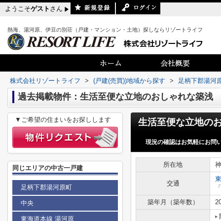
ようこそ
ゲスト
さん
熱海、湯河原、伊豆の別荘（戸建・マンション・土地）探しならリゾートライフ
株式会社リゾートライフ
>
(戸建(売買))地域から探す
>
足柄下郡湯河
過去掲載物件：生活至便な立地のおしゃれな築浅
▼ご希望の住まいをお探しします
現況の確認はお気軽にお問
所在地
同じエリアの中古一戸建
交通
足柄下郡湯河原町
築年月（築年数）
2
中央
東海道本線 湯河原