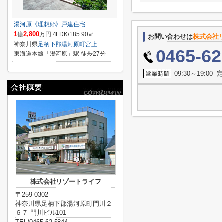
湯河原《理想郷》戸建住宅
1
2,800
億
万円 4LDK/185.90㎡
お問い合わせは
株式会社
神奈川県
足柄下郡湯河原町
宮上
0465-62
東海道本線「湯河原」駅 徒歩27分
09:30～19:0
株式会社リゾートライフ
〒259-0302
神奈川県足柄下郡湯河原町門川２
６７ 門川ビル101
TEL/0465-62-5844