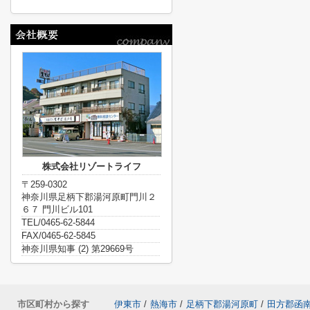
株式会社リゾートライフ
〒259-0302
神奈川県足柄下郡湯河原町門川２
６７ 門川ビル101
TEL/0465-62-5844
FAX/0465-62-5845
神奈川県知事 (2) 第29669号
市区町村から探す
伊東市
/
熱海市
/
足柄下郡湯河原町
/
田方郡函