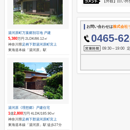
【外観】白い外
お問い合わせは
株式会社
湯河原町万葉郷別荘地 戸建
0465-62
5,380
万円 2LDK/86.12㎡
神奈川県
足柄下郡湯河原町
宮上
09:30～19:0
東海道本線「湯河原」駅
湯河原《理想郷》戸建住宅
1
2,800
億
万円 4LDK/185.90㎡
神奈川県
足柄下郡湯河原町
宮上
東海道本線「湯河原」駅 徒歩27分