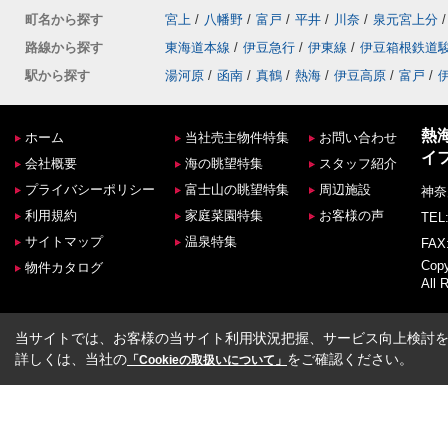
町名から探す
宮上
/
八幡野
/
富戸
/
平井
/
川奈
/
泉元宮上分
/
路線から探す
東海道本線
/
伊豆急行
/
伊東線
/
伊豆箱根鉄道
駅から探す
湯河原
/
函南
/
真鶴
/
熱海
/
伊豆高原
/
富戸
/
熱
ホーム
当社売主物件特集
お問い合わせ
イ
会社概要
海の眺望特集
スタッフ紹介
プライバシーポリシー
富士山の眺望特集
周辺施設
神奈
利用規約
家庭菜園特集
お客様の声
TEL:
サイトマップ
温泉特集
FAX:
Co
物件カタログ
All 
当サイトでは、お客様の当サイト利用状況把握、サービス向上検討を目
詳しくは、当社の
をご確認ください。
「Cookieの取扱いについて」