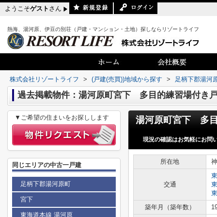
ようこそ
ゲスト
さん
熱海、湯河原、伊豆の別荘（戸建・マンション・土地）探しならリゾートライフ
株式会社リゾートライフ
>
(戸建(売買))地域から探す
>
足柄下郡湯河
過去掲載物件：湯河原町宮下 多目的練習場付き
▼ご希望の住まいをお探しします
現況の確認はお気軽にお問
所在地
同じエリアの中古一戸建
足柄下郡湯河原町
交通
宮下
築年月（築年数）
1
東海道本線 湯河原