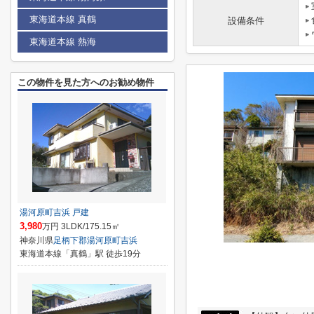
東海道本線 真鶴
設備条件
東海道本線 熱海
この物件を見た方へのお勧め物件
湯河原町吉浜 戸建
3,980
万円 3LDK/175.15㎡
神奈川県
足柄下郡湯河原町
吉浜
東海道本線「真鶴」駅 徒歩19分