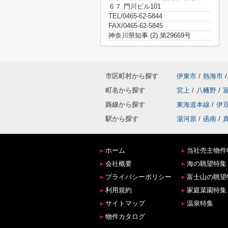
６７ 門川ビル101
TEL/0465-62-5844
FAX/0465-62-5845
神奈川県知事 (2) 第29669号
市区町村から探す
伊東市
/
熱海市
/
町名から探す
宮上
/
八幡野
/
路線から探す
東海道本線
/
伊
駅から探す
湯河原
/
函南
/
ホーム
当社売主物件
会社概要
海の眺望特集
プライバシーポリシー
富士山の眺望
利用規約
家庭菜園特集
サイトマップ
温泉特集
物件カタログ