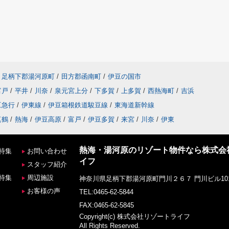
足柄下郡湯河原町
/
田方郡函南町
/
伊豆の国市
富戸
/
平井
/
川奈
/
泉元宮上分
/
下多賀
/
上多賀
/
西熱海町
/
吉浜
豆急行
/
伊東線
/
伊豆箱根鉄道駿豆線
/
東海道新幹線
真鶴
/
熱海
/
伊豆高原
/
富戸
/
伊豆多賀
/
来宮
/
川奈
/
伊東
熱海・湯河原のリゾート物件なら株式会
特集
お問い合わせ
イフ
スタッフ紹介
特集
周辺施設
神奈川県足柄下郡湯河原町門川２６７ 門川ビル10
お客様の声
TEL:0465-62-5844
FAX:0465-62-5845
Copyright(c) 株式会社リゾートライフ
All Rights Reserved.