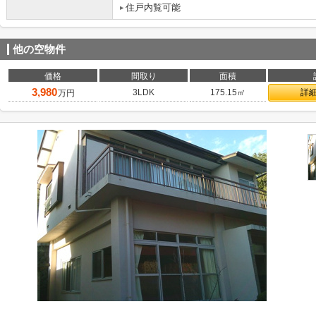
住戸内覧可能
他の空物件
価格
間取り
面積
3,980
3LDK
175.15㎡
詳
万円