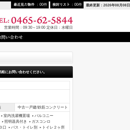
00
00
最終更新：2026年08月08日
営業時間：09:30～19:00 定休日：水曜日
気軽にお問い合わせください。
造
中古一戸建/鉄筋コンクリート
室内洗濯機置場
バルコニー
照明器具付き
ガスコンロ
３口
バス・トイレ別
トイレ２ヶ所