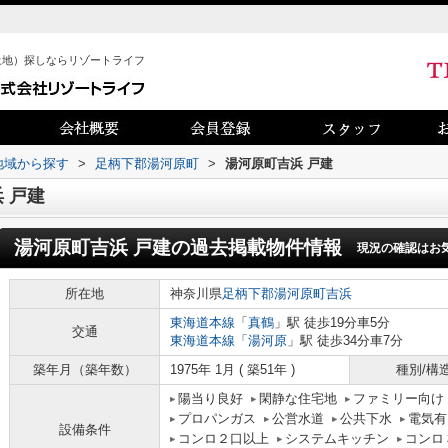
土地）探しならリゾートライフ
)地域から探す
>
足柄下郡湯河原町
>
湯河原町吉浜 戸建
 戸建
湯河原町吉浜 戸建
の過去掲載物件情報
現況の確認はお
所在地
神奈川県
足柄下郡湯河原町
吉浜
東海道本線
「
真鶴
」駅 徒歩19分車5分
交通
東海道本線
「
湯河原
」駅 徒歩34分車7分
築年月（築年数）
1975年 1月 ( 築51年 )
種別/構
陽当り良好
閑静な住宅地
ファミリー向け
プロパンガス
公営水道
公共下水
電気有
設備条件
コンロ２口以上
システムキッチン
コンロ