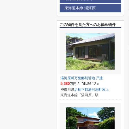
東海道本線 湯河原
この物件を見た方へのお勧め物件
湯河原町万葉郷別荘地 戸建
5,380
万円 2LDK/86.12㎡
神奈川県
足柄下郡湯河原町
宮上
東海道本線「湯河原」駅