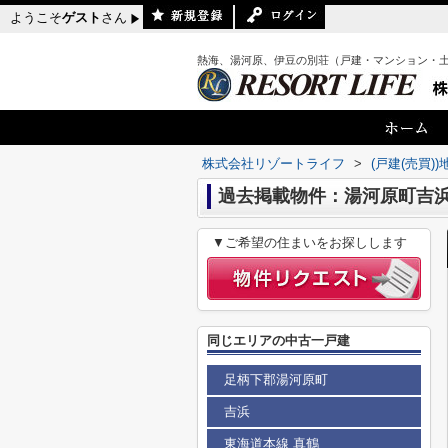
ようこそ
ゲスト
さん
熱海、湯河原、伊豆の別荘（戸建・マンション・
株式会社リゾートライフ
>
(戸建(売買)
過去掲載物件：湯河原町吉浜
▼ご希望の住まいをお探しします
同じエリアの中古一戸建
足柄下郡湯河原町
吉浜
東海道本線 真鶴