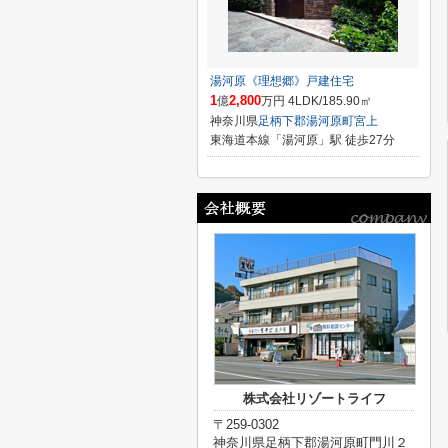
湯河原《理想郷》戸建住宅
1
2,800
億
万円 4LDK/185.90㎡
神奈川県
足柄下郡湯河原町
宮上
東海道本線「湯河原」駅 徒歩27分
株式会社リゾートライフ
〒259-0302
神奈川県足柄下郡湯河原町門川２