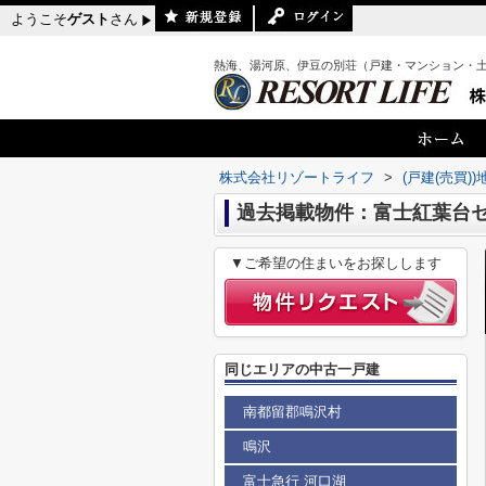
ようこそ
ゲスト
さん
熱海、湯河原、伊豆の別荘（戸建・マンション・
株式会社リゾートライフ
>
(戸建(売買)
過去掲載物件：富士紅葉台
▼ご希望の住まいをお探しします
同じエリアの中古一戸建
南都留郡鳴沢村
鳴沢
富士急行 河口湖