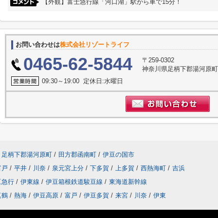
【外観】富士急行線「河口湖」駅から車で15分！
お問い合わせは
株式会社リゾートライフ
0465-62-5844
〒259-0302
神奈川県足柄下郡湯河原町門
09:30～19:00 定休日:水曜日
足柄下郡湯河原町
/
田方郡函南町
/
伊豆の国市
富戸
/
平井
/
川奈
/
泉元宮上分
/
下多賀
/
上多賀
/
西熱海町
/
吉浜
豆急行
/
伊東線
/
伊豆箱根鉄道駿豆線
/
東海道新幹線
真鶴
/
熱海
/
伊豆高原
/
富戸
/
伊豆多賀
/
来宮
/
川奈
/
伊東