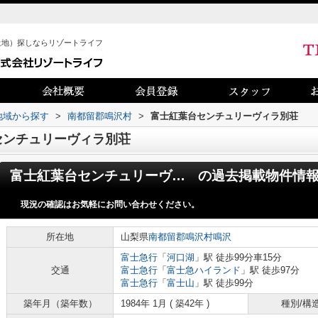
土地）探しならリゾートライフ
)地域から探す
>
南都留郡鳴沢村
>
富士紅葉台センチュリーヴィラ別荘
センチュリーヴィラ別荘
富士紅葉台センチュリーヴィラ別荘
の過去掲載物件情
現況の確認はお気軽にお問い合わせください。
所在地
山梨県
南都留郡鳴沢村
鳴沢
富士急行
「
河口湖
」駅 徒歩99分車15分
交通
富士急行
「
富士急ハイランド
」駅 徒歩97分
富士急行
「
富士山
」駅 徒歩99分
築年月（築年数）
1984年 1月 ( 築42年 )
種別/構