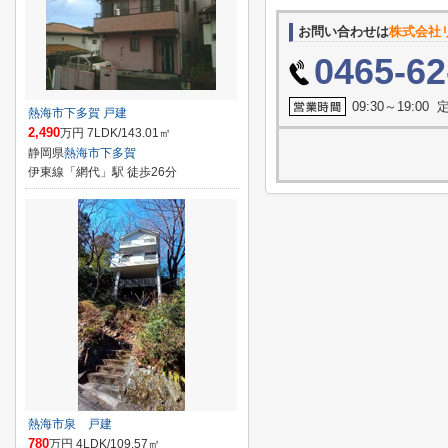
お問い合わせは
株式会社
0465-62
09:30～19:0
熱海市下多賀 戸建
2,490
万円 7LDK/143.01㎡
静岡県
熱海市
下多賀
伊東線「網代」駅 徒歩26分
熱海市泉 戸建
780
万円 4LDK/109.57㎡