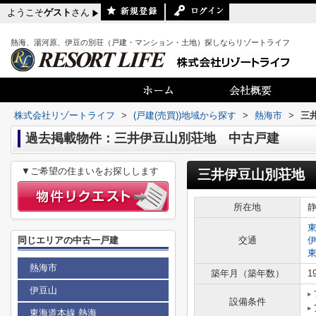
ようこそ
ゲスト
さん
熱海、湯河原、伊豆の別荘（戸建・マンション・土地）探しならリゾートライフ
株式会社リゾートライフ
>
(戸建(売買))地域から探す
>
熱海市
>
三
過去掲載物件：三井伊豆山別荘地 中古戸建
▼ご希望の住まいをお探しします
三井伊豆山別荘地
所在地
同じエリアの中古一戸建
交通
熱海市
築年月（築年数）
1
伊豆山
設備条件
東海道本線 熱海