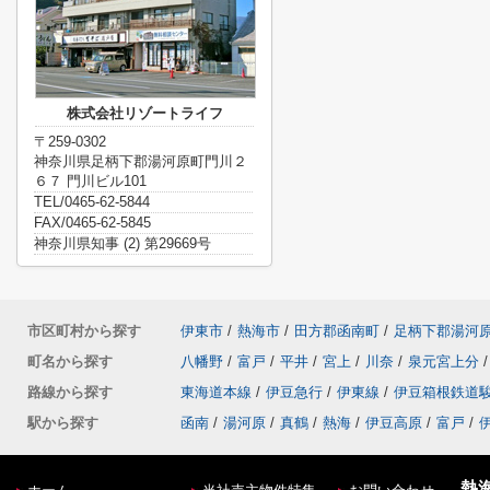
株式会社リゾートライフ
〒259-0302
神奈川県足柄下郡湯河原町門川２
６７ 門川ビル101
TEL/0465-62-5844
FAX/0465-62-5845
神奈川県知事 (2) 第29669号
市区町村から探す
伊東市
/
熱海市
/
田方郡函南町
/
足柄下郡湯河
町名から探す
八幡野
/
富戸
/
平井
/
宮上
/
川奈
/
泉元宮上分
/
路線から探す
東海道本線
/
伊豆急行
/
伊東線
/
伊豆箱根鉄道
駅から探す
函南
/
湯河原
/
真鶴
/
熱海
/
伊豆高原
/
富戸
/
熱