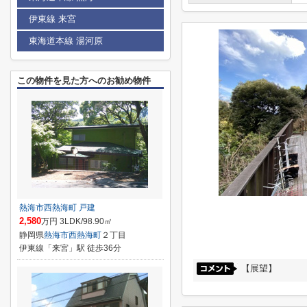
伊東線 来宮
東海道本線 湯河原
この物件を見た方へのお勧め物件
熱海市西熱海町 戸建
2,580
万円 3LDK/98.90㎡
静岡県
熱海市
西熱海町
２丁目
伊東線「来宮」駅 徒歩36分
【展望】