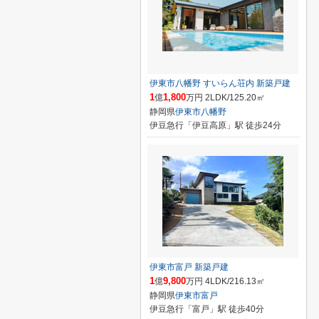
伊東市八幡野 すいらん荘内 新築戸建
1
1,800
億
万円 2LDK/125.20㎡
静岡県
伊東市
八幡野
伊豆急行「伊豆高原」駅 徒歩24分
伊東市富戸 新築戸建
1
9,800
億
万円 4LDK/216.13㎡
静岡県
伊東市
富戸
伊豆急行「富戸」駅 徒歩40分