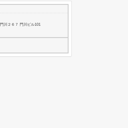
川２６７ 門川ビル101