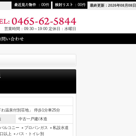
00
00
最終更新：2026年08月08日
営業時間：09:30～19:00 定休日：水曜日
報
ざわ温泉付別荘地」 停歩1分車25分
造
中古一戸建/木造
バルコニー
プロパンガス
私設水道
口以上
バス・トイレ別