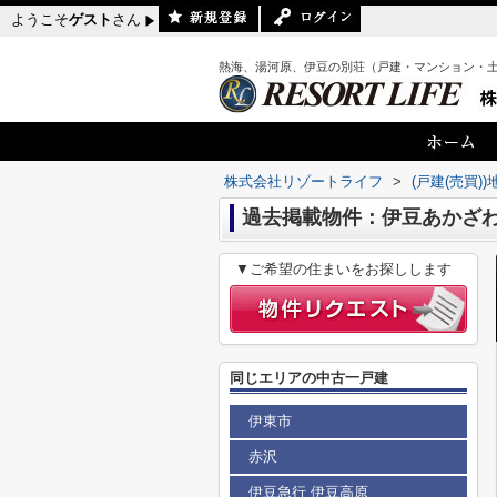
ようこそ
ゲスト
さん
熱海、湯河原、伊豆の別荘（戸建・マンション・
株式会社リゾートライフ
>
(戸建(売買)
過去掲載物件：伊豆あかざわ
▼ご希望の住まいをお探しします
同じエリアの中古一戸建
伊東市
赤沢
伊豆急行 伊豆高原