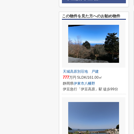
この物件を見た方へのお勧め物件
天城高原別荘地 戸建
777
万円 5LDK/161.00㎡
静岡県
伊東市
八幡野
伊豆急行「伊豆高原」駅 徒歩99分