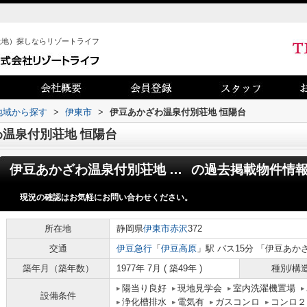
土地）探しならリゾートライフ
)地域から探す
>
伊東市
>
伊豆あかざわ温泉付別荘地 恒陽台
温泉付別荘地 恒陽台
伊豆あかざわ温泉付別荘地 恒陽台
の過去掲載物件情
現況の確認はお気軽にお問い合わせください。
所在地
静岡県
伊東市
赤沢
372
交通
伊豆急行
「
伊豆高原
」駅 バス15分 「伊豆あか
築年月（築年数）
1977年 7月 ( 築49年 )
種別/構
陽当り良好
現地見学会
室内洗濯機置場
設備条件
浄化槽排水
電気有
ガスコンロ
コンロ２