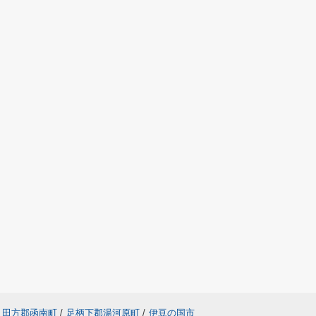
田方郡函南町
/
足柄下郡湯河原町
/
伊豆の国市