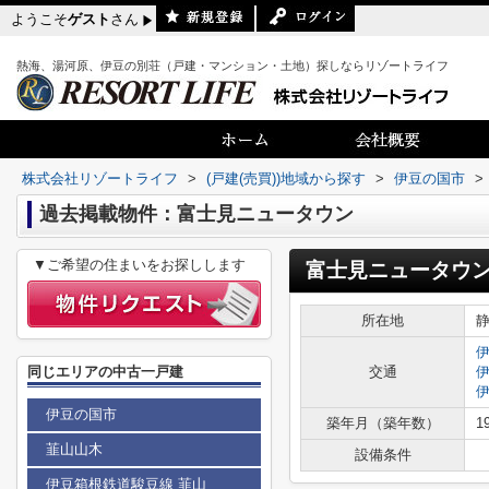
ようこそ
ゲスト
さん
熱海、湯河原、伊豆の別荘（戸建・マンション・土地）探しならリゾートライフ
株式会社リゾートライフ
>
(戸建(売買))地域から探す
>
伊豆の国市
>
過去掲載物件：富士見ニュータウン
▼ご希望の住まいをお探しします
富士見ニュータウ
所在地
同じエリアの中古一戸建
交通
伊豆の国市
築年月（築年数）
1
韮山山木
設備条件
伊豆箱根鉄道駿豆線 韮山