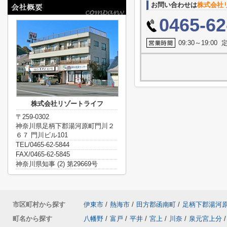
お問い合わせは
株式会社
0465-62
09:30～19:0
株式会社リゾートライフ
〒259-0302
神奈川県足柄下郡湯河原町門川２
６７ 門川ビル101
TEL/0465-62-5844
FAX/0465-62-5845
神奈川県知事 (2) 第29669号
市区町村から探す
伊東市
/
熱海市
/
田方郡函南町
/
足柄下郡湯河
町名から探す
八幡野
/
富戸
/
平井
/
宮上
/
川奈
/
泉元宮上分
/