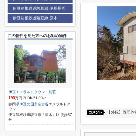
伊豆箱根鉄道駿豆線 伊豆長岡
伊豆箱根鉄道駿豆線 原木
この物件を見た方へのお勧め物件
伊豆エメラルドタウン 別荘
190
万円 2LDK/51.00㎡
静岡県
伊豆の国市
奈古谷
エメラルドタ
ウン
【外観】管理体
伊豆箱根鉄道駿豆線「原木」駅 徒歩87
分