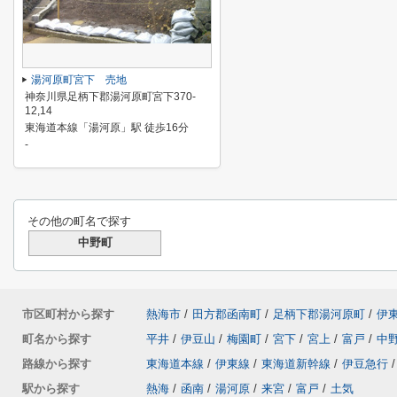
湯河原町宮下 売地
神奈川県足柄下郡湯河原町宮下370-
12,14
東海道本線「湯河原」駅 徒歩16分
-
その他の町名で探す
中野町
市区町村から探す
熱海市
/
田方郡函南町
/
足柄下郡湯河原町
/
伊
町名から探す
平井
/
伊豆山
/
梅園町
/
宮下
/
宮上
/
富戸
/
中
路線から探す
東海道本線
/
伊東線
/
東海道新幹線
/
伊豆急行
/
駅から探す
熱海
/
函南
/
湯河原
/
来宮
/
富戸
/
土気