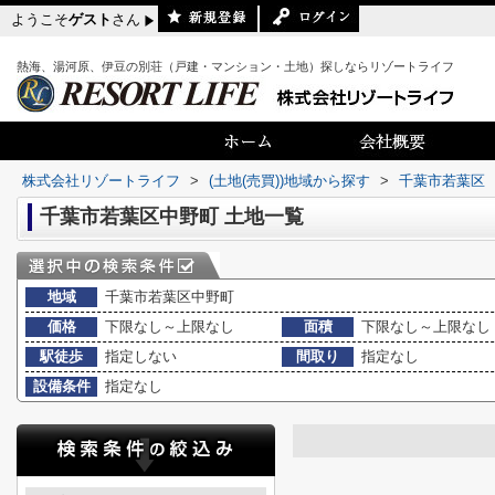
ようこそ
ゲスト
さん
熱海、湯河原、伊豆の別荘（戸建・マンション・土地）探しならリゾートライフ
株式会社リゾートライフ
>
(土地(売買))地域から探す
>
千葉市若葉区
千葉市若葉区中野町 土地一覧
地域
千葉市若葉区中野町
価格
下限なし～上限なし
面積
下限なし～上限なし
駅徒歩
指定しない
間取り
指定なし
設備条件
指定なし