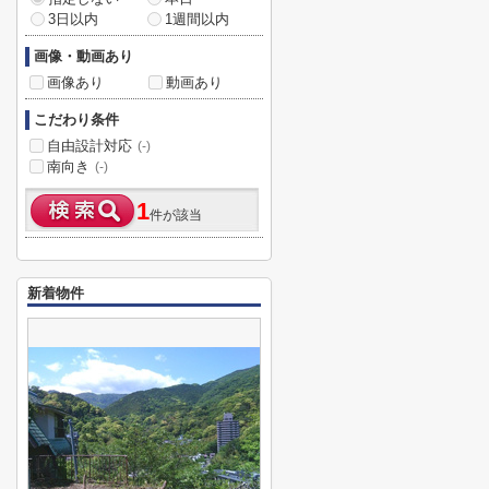
3日以内
1週間以内
画像・動画あり
画像あり
動画あり
こだわり条件
自由設計対応
(-)
南向き
(-)
1
件が該当
新着物件