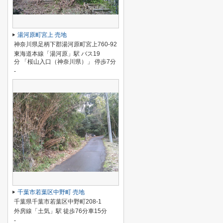
湯河原町宮上 売地
神奈川県足柄下郡湯河原町宮上760-92
東海道本線「湯河原」駅 バス19
分 「桜山入口（神奈川県）」 停歩7分
-
千葉市若葉区中野町 売地
千葉県千葉市若葉区中野町208-1
外房線「土気」駅 徒歩76分車15分
-