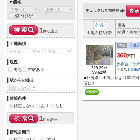
▼価格
～
値下げ物件
外観
価格
1
件が該当
交通 / 所在
土地面積/坪数
土地面積
千葉
売地
～
360
万円
現況
外房線
「
土
329.29㎡
更地
古家あり
千葉県
千葉市
99.61坪
■外房線「士気」駅より車で約1
駅からの徒歩
等にも
建築条件
指定しない
あり
なし
1
件が該当
情報公開日
指定しない
本日