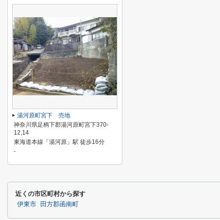
湯河原町宮下 売地
神奈川県足柄下郡湯河原町宮下370-
12,14
東海道本線「湯河原」駅 徒歩16分
-
近くの市区町村から探す
伊東市
田方郡函南町