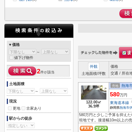
▼価格
～
値下げ物件
外観
価格
2
件が該当
交通 / 所在
土地面積/坪数
土地面積
熱海
売地
～
580
万円
現況
122.00㎡
東海道本線
36.9坪
静岡県
熱海市
更地
古家あり
580万円と少しご予算を抑え
駅からの徒歩
坦地です。接道幅10m以上の売