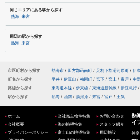
同じエリアにある駅から探す
熱海
来宮
周辺の駅から探す
熱海
来宮
市区町村から探す
熱海市
/
田方郡函南町
/
足柄下郡湯河原町
/
伊
町名から探す
平井
/
伊豆山
/
梅園町
/
宮下
/
宮上
/
富戸
/
中
路線から探す
東海道本線
/
伊東線
/
東海道新幹線
/
伊豆急行
/
駅から探す
熱海
/
函南
/
湯河原
/
来宮
/
富戸
/
土気
熱
ホーム
当社売主物件特集
お問い合わせ
イ
会社概要
海の眺望特集
スタッフ紹介
プライバシーポリシー
富士山の眺望特集
周辺施設
神奈