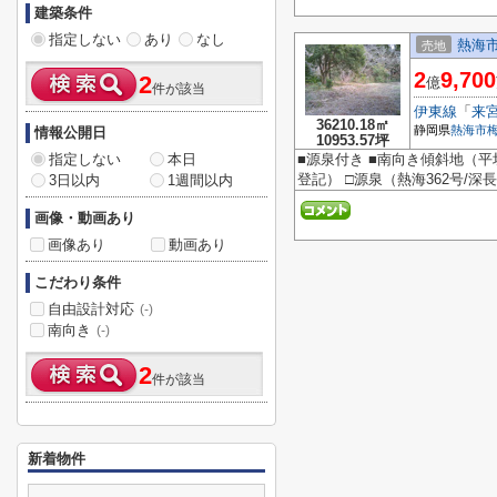
建築条件
指定しない
あり
なし
熱海
売地
2
9,700
2
億
件が該当
伊東線
「
来
36210.18㎡
静岡県
熱海市
情報公開日
10953.57坪
指定しない
本日
■源泉付き ■南向き傾斜地（平
登記） □源泉（熱海362号/深長80
3日以内
1週間以内
画像・動画あり
画像あり
動画あり
こだわり条件
自由設計対応
(-)
南向き
(-)
2
件が該当
新着物件