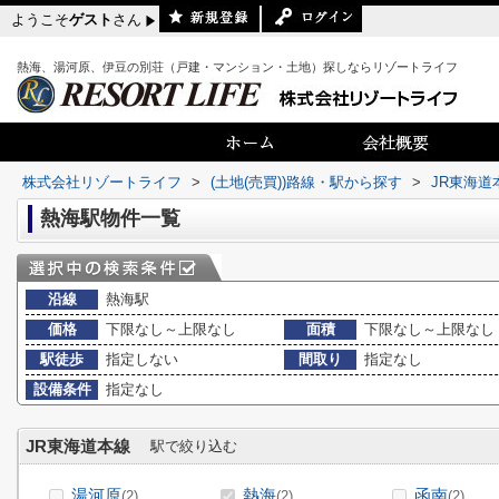
ようこそ
ゲスト
さん
熱海、湯河原、伊豆の別荘（戸建・マンション・土地）探しならリゾートライフ
株式会社リゾートライフ
>
(土地(売買))路線・駅から探す
>
JR東海道
熱海駅物件一覧
沿線
熱海駅
価格
下限なし～上限なし
面積
下限なし～上限なし
駅徒歩
指定しない
間取り
指定なし
設備条件
指定なし
JR東海道本線
駅で絞り込む
湯河原
熱海
函南
(2)
(2)
(2)