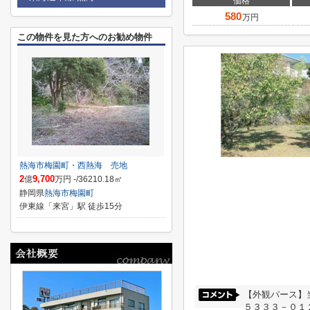
価格
580
万円
この物件を見た方へのお勧め物件
熱海市梅園町・西熱海 売地
2
9,700
億
万円 -/36210.18㎡
静岡県
熱海市
梅園町
伊東線「来宮」駅 徒歩15分
【外観パース】
５３３３－０１