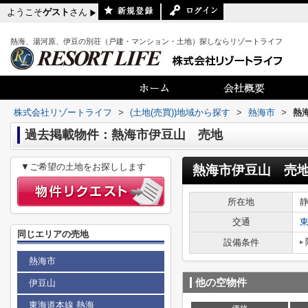
ようこそ
ゲスト
さん
熱海、湯河原、伊豆の別荘（戸建・マンション・土地）探しならリゾートライフ
株式会社リゾートライフ
>
(土地(売買))地域から探す
>
熱海市
>
熱
過去掲載物件：熱海市伊豆山 売地
▼ご希望の土地をお探しします
熱海市伊豆山 売
所在地
交通
同じエリアの売地
設備条件
熱海市
他の空物件
伊豆山
東海道本線 熱海