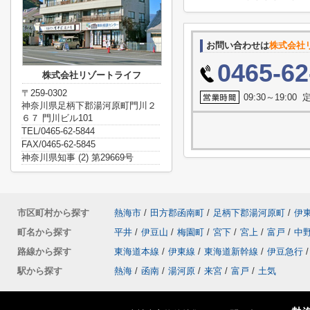
お問い合わせは
株式会社
0465-62
株式会社リゾートライフ
〒259-0302
09:30～19:0
神奈川県足柄下郡湯河原町門川２
６７ 門川ビル101
TEL/0465-62-5844
FAX/0465-62-5845
神奈川県知事 (2) 第29669号
市区町村から探す
熱海市
/
田方郡函南町
/
足柄下郡湯河原町
/
伊
町名から探す
平井
/
伊豆山
/
梅園町
/
宮下
/
宮上
/
富戸
/
中
路線から探す
東海道本線
/
伊東線
/
東海道新幹線
/
伊豆急行
/
駅から探す
熱海
/
函南
/
湯河原
/
来宮
/
富戸
/
土気