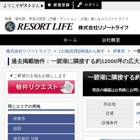
ようこそ
ゲスト
さん
熱海、湯河原、伊豆の別荘（戸建・マンション・土地）探しならリゾートライフ
株式会社リゾートライフ
>
(土地(売買))地域から探す
>
伊東市
>
一
過去掲載物件：一碧湖に隣接する約12000坪の広
▼ご希望の土地をお探しします
現況の確認はお気軽にお問
所在地
同じエリアの売地
交通
伊東市
設備条件
吉田
伊豆急行 川奈