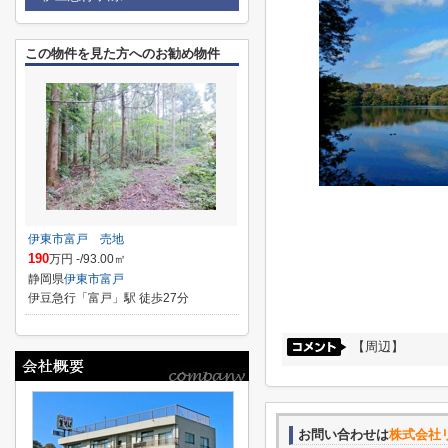
この物件を見た方へのお勧め物件
伊東市富戸 売地
190
万円 -/93.00㎡
静岡県
伊東市
富戸
伊豆急行「富戸」駅 徒歩27分
【周辺】
お問い合わせは
株式会社