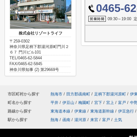
0465-62
09:30～19:0
株式会社リゾートライフ
〒259-0302
神奈川県足柄下郡湯河原町門川２
６７ 門川ビル101
TEL/0465-62-5844
FAX/0465-62-5845
神奈川県知事 (2) 第29669号
市区町村から探す
熱海市
/
田方郡函南町
/
足柄下郡湯河原町
/
伊
町名から探す
平井
/
伊豆山
/
梅園町
/
宮下
/
宮上
/
富戸
/
中
路線から探す
東海道本線
/
伊東線
/
東海道新幹線
/
伊豆急行
/
駅から探す
熱海
/
函南
/
湯河原
/
来宮
/
富戸
/
土気