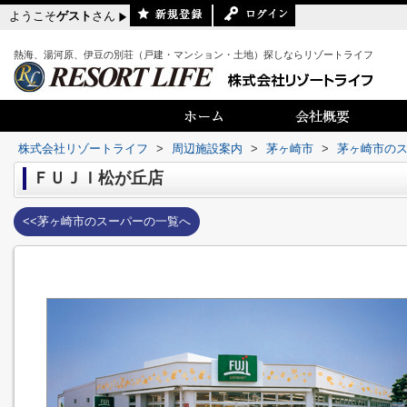
ようこそ
ゲスト
さん
熱海、湯河原、伊豆の別荘（戸建・マンション・土地）探しならリゾートライフ
株式会社リゾートライフ
>
周辺施設案内
>
茅ヶ崎市
>
茅ヶ崎市の
ＦＵＪＩ松が丘店
<<茅ヶ崎市のスーパーの一覧へ