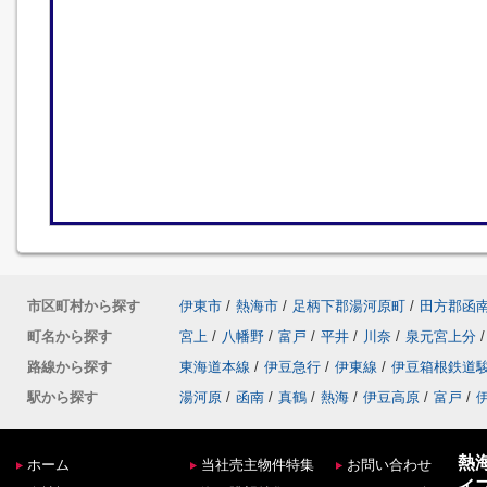
市区町村から探す
伊東市
/
熱海市
/
足柄下郡湯河原町
/
田方郡函
町名から探す
宮上
/
八幡野
/
富戸
/
平井
/
川奈
/
泉元宮上分
/
路線から探す
東海道本線
/
伊豆急行
/
伊東線
/
伊豆箱根鉄道
駅から探す
湯河原
/
函南
/
真鶴
/
熱海
/
伊豆高原
/
富戸
/
熱
ホーム
当社売主物件特集
お問い合わせ
イ