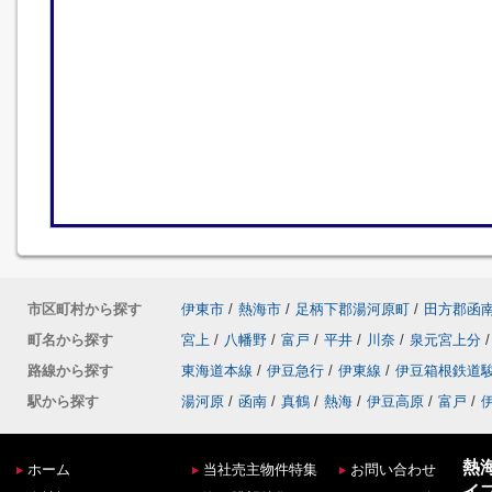
市区町村から探す
伊東市
/
熱海市
/
足柄下郡湯河原町
/
田方郡函
町名から探す
宮上
/
八幡野
/
富戸
/
平井
/
川奈
/
泉元宮上分
/
路線から探す
東海道本線
/
伊豆急行
/
伊東線
/
伊豆箱根鉄道
駅から探す
湯河原
/
函南
/
真鶴
/
熱海
/
伊豆高原
/
富戸
/
熱
ホーム
当社売主物件特集
お問い合わせ
イ