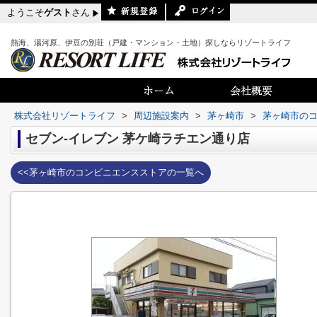
ようこそ
ゲスト
さん
熱海、湯河原、伊豆の別荘（戸建・マンション・土地）探しならリゾートライフ
株式会社リゾートライフ
>
周辺施設案内
>
茅ヶ崎市
>
茅ヶ崎市の
セブン‐イレブン 茅ケ崎ラチエン通り店
<<茅ヶ崎市のコンビニエンスストアの一覧へ