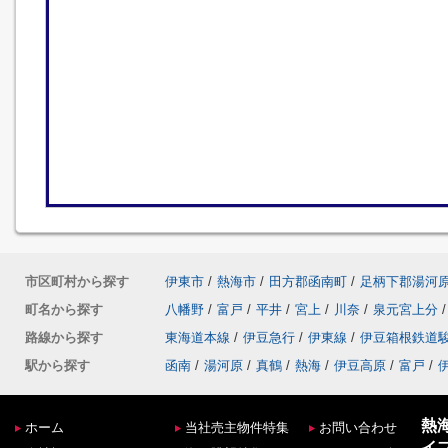
市区町村から探す
伊東市
/
熱海市
/
田方郡函南町
/
足柄下郡湯河
町名から探す
八幡野
/
富戸
/
平井
/
宮上
/
川奈
/
泉元宮上分
/
路線から探す
東海道本線
/
伊豆急行
/
伊東線
/
伊豆箱根鉄道
駅から探す
函南
/
湯河原
/
真鶴
/
熱海
/
伊豆高原
/
富戸
/
熱
ホーム
当社売主物件特集
お問い合わせ
イ