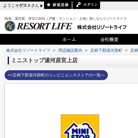
ようこそ
ゲスト
さん
熱海、湯河原、伊豆の別荘（戸建・マンション・土地）探しならリゾートライフ
株式会社リゾートライフ
>
周辺施設案内
>
足柄下郡湯河原町
>
足
ミニストップ湯河原宮上店
<<足柄下郡湯河原町のコンビニエンスストアの一覧へ