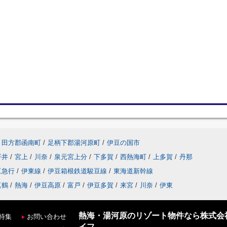
田方郡函南町
/
足柄下郡湯河原町
/
伊豆の国市
平井
/
宮上
/
川奈
/
泉元宮上分
/
下多賀
/
西熱海町
/
上多賀
/
丹那
豆急行
/
伊東線
/
伊豆箱根鉄道駿豆線
/
東海道新幹線
真鶴
/
熱海
/
伊豆高原
/
富戸
/
伊豆多賀
/
来宮
/
川奈
/
伊東
熱海・湯河原のリゾート物件なら株式会
特集
お問い合わせ
イフ