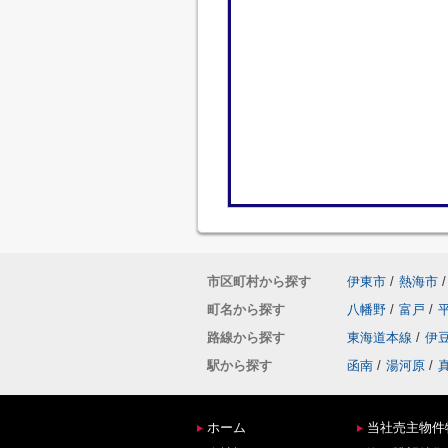
市区町村から探す
伊東市
/
熱海市
/
町名から探す
八幡野
/
富戸
/
路線から探す
東海道本線
/
伊
駅から探す
函南
/
湯河原
/
ホーム
当社売主物件