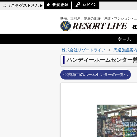
ようこそ
ゲスト
さん
熱海、湯河原、伊豆の別荘（戸建・マンション・
株式会社リゾートライフ
>
周辺施設案
ハンディーホームセンター
<<熱海市のホームセンターの一覧へ