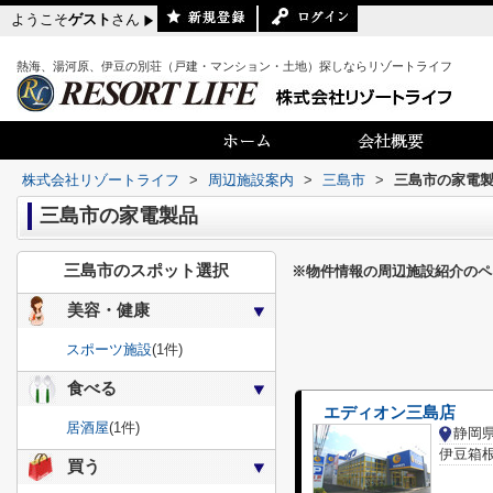
ようこそ
ゲスト
さん
熱海、湯河原、伊豆の別荘（戸建・マンション・土地）探しならリゾートライフ
株式会社リゾートライフ
>
周辺施設案内
>
三島市
>
三島市の家電
三島市の家電製品
三島市のスポット選択
※物件情報の周辺施設紹介のペ
美容・健康
スポーツ施設
(1件)
食べる
エディオン三島店
居酒屋
(1件)
静岡
伊豆箱
買う