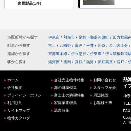
家電製品
(1件)
市区町村から探す
伊東市
/
熱海市
/
足柄下郡湯河原町
/
田方郡函
町名から探す
宮上
/
八幡野
/
富戸
/
平井
/
川奈
/
泉元宮上分
/
路線から探す
東海道本線
/
伊豆急行
/
伊東線
/
伊豆箱根鉄道
駅から探す
湯河原
/
函南
/
真鶴
/
熱海
/
伊豆高原
/
富戸
/
熱
ホーム
当社売主物件特集
お問い合わせ
イ
会社概要
海の眺望特集
スタッフ紹介
プライバシーポリシー
富士山の眺望特集
周辺施設
神奈
利用規約
家庭菜園特集
お客様の声
TEL:
サイトマップ
温泉特集
FAX:
Co
物件カタログ
All 