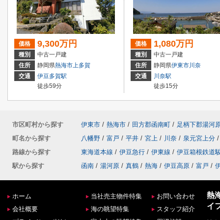
9,300万円
1,080万円
価格
価格
種別
中古一戸建
種別
中古一戸建
住所
静岡県
熱海市
上多賀
住所
静岡県
伊東市
川奈
交通
伊豆多賀駅
交通
川奈駅
徒歩59分
徒歩15分
市区町村から探す
伊東市
/
熱海市
/
田方郡函南町
/
足柄下郡湯河
町名から探す
八幡野
/
富戸
/
平井
/
宮上
/
川奈
/
泉元宮上分
/
路線から探す
東海道本線
/
伊豆急行
/
伊東線
/
伊豆箱根鉄道
駅から探す
函南
/
湯河原
/
真鶴
/
熱海
/
伊豆高原
/
富戸
/
熱
ホーム
当社売主物件特集
お問い合わせ
イ
会社概要
海の眺望特集
スタッフ紹介