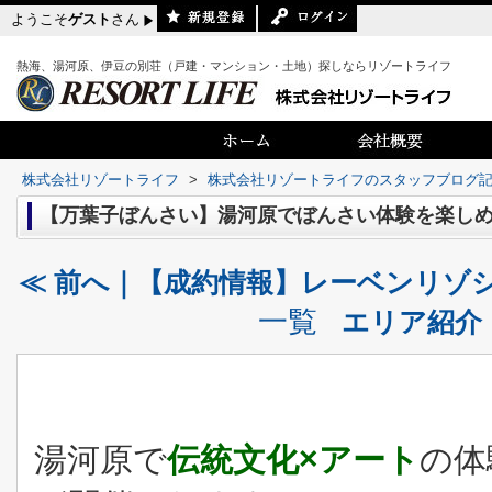
ようこそ
ゲスト
さん
熱海、湯河原、伊豆の別荘（戸建・マンション・土地）探しならリゾートライフ
株式会社リゾートライフ
>
株式会社リゾートライフのスタッフブログ
【万葉子ぼんさい】湯河原でぼんさい体験を楽し
≪ 前へ｜【成約情報】レーベンリゾ
一覧
エリア紹介
湯河原で
伝統文化×アート
の体