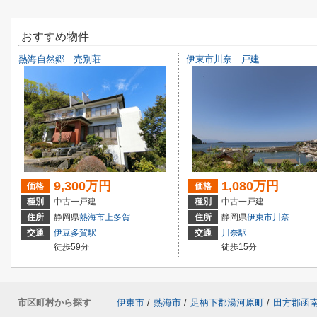
おすすめ物件
熱海自然郷 売別荘
伊東市川奈 戸建
9,300万円
1,080万円
価格
価格
種別
中古一戸建
種別
中古一戸建
住所
静岡県
熱海市
上多賀
住所
静岡県
伊東市
川奈
交通
伊豆多賀駅
交通
川奈駅
徒歩59分
徒歩15分
市区町村から探す
伊東市
/
熱海市
/
足柄下郡湯河原町
/
田方郡函