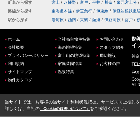
町名から探す
宮上
/
八幡野
/
富戸
/
平井
/
川奈
/
泉元宮上分
/
路線から探す
東海道本線
/
伊豆急行
/
伊東線
/
伊豆箱根鉄道
駅から探す
湯河原
/
函南
/
真鶴
/
熱海
/
伊豆高原
/
富戸
/
熱
ホーム
当社売主物件特集
お問い合わせ
イ
会社概要
海の眺望特集
スタッフ紹介
プライバシーポリシー
富士山の眺望特集
周辺施設
神奈
利用規約
家庭菜園特集
お客様の声
TEL:
サイトマップ
温泉特集
FAX:
Co
物件カタログ
All 
当サイトでは、お客様の当サイト利用状況把握、サービス向上検討を目
詳しくは、当社の
をご確認ください。
「Cookieの取扱いについて」