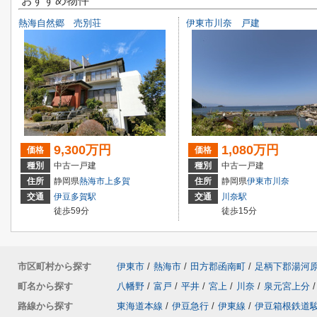
おすすめ物件
熱海自然郷 売別荘
伊東市川奈 戸建
9,300万円
1,080万円
価格
価格
種別
中古一戸建
種別
中古一戸建
住所
静岡県
熱海市
上多賀
住所
静岡県
伊東市
川奈
交通
伊豆多賀駅
交通
川奈駅
徒歩59分
徒歩15分
市区町村から探す
伊東市
/
熱海市
/
田方郡函南町
/
足柄下郡湯河
町名から探す
八幡野
/
富戸
/
平井
/
宮上
/
川奈
/
泉元宮上分
/
路線から探す
東海道本線
/
伊豆急行
/
伊東線
/
伊豆箱根鉄道