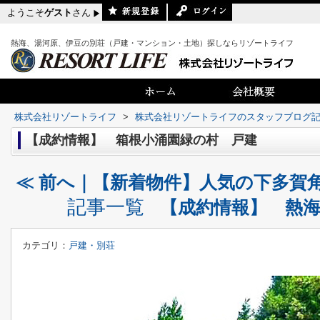
ようこそ
ゲスト
さん
熱海、湯河原、伊豆の別荘（戸建・マンション・土地）探しならリゾートライフ
株式会社リゾートライフ
>
株式会社リゾートライフのスタッフブログ
【成約情報】 箱根小涌園緑の村 戸建
≪ 前へ｜【新着物件】人気の下多賀
記事一覧
【成約情報】 熱海
カテゴリ：
戸建・別荘