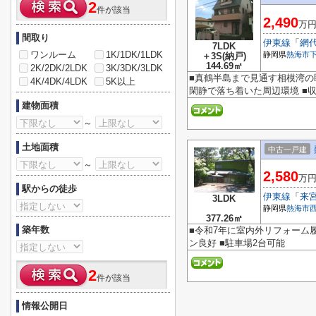
2
件が該当
2,490
万
間取り
伊東線
「
網
7LDK
ワンルーム
1K/1DK/1LDK
静岡県
熱海市
＋3S(納戸)
144.69㎡
2K/2DK/2LDK
3K/3DK/3LDK
■真鶴半島まで見通す相模湾の眺
4K/4DK/4LDK
5K以上
閑静で落ち着いた周辺環境 ■
建物面積
～
土地面積
中古一戸建
～
2,580
万
駅からの徒歩
伊東線
「
来
3LDK
静岡県
熱海市
377.26㎡
築年数
■令和7年に室内外リフォーム
ン良好 ■駐車場2台可能
2
件が該当
情報公開日