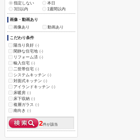
指定しない
本日
3日以内
1週間以内
画像・動画あり
画像あり
動画あり
こだわり条件
陽当り良好
(-)
閑静な住宅地
(-)
リフォーム済
(-)
輸入住宅
(-)
二世帯住宅
(-)
システムキッチン
(-)
対面式キッチン
(-)
アイランドキッチン
(-)
床暖房
(-)
床下収納
(-)
複層ガラス
(-)
南向き
(-)
2
件が該当