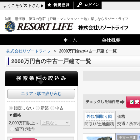
ようこそ
ゲスト
さん
熱海、湯河原、伊豆の別荘（戸建・マンション・土地）探しならリゾートライフ
株式会社リゾートライフ
>
2000万円台の中古一戸建て一覧
2000万円台の中古一戸建て一覧
エリア・駅で絞り込む
指定しない
新築
中古
▼価格
外観
/
間取り図
価格
2,000万円以上～
交通 / 所在
間取り/土地面積
値下げ物件
中古一戸建