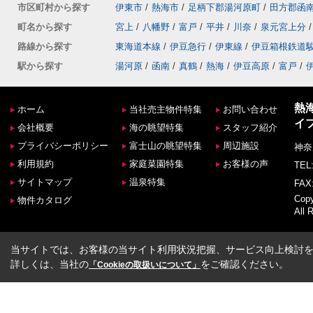
市区町村から探す
伊東市
/
熱海市
/
足柄下郡湯河原町
/
田方郡函
町名から探す
宮上
/
八幡野
/
富戸
/
平井
/
川奈
/
泉元宮上分
/
路線から探す
東海道本線
/
伊豆急行
/
伊東線
/
伊豆箱根鉄道
駅から探す
湯河原
/
函南
/
真鶴
/
熱海
/
伊豆高原
/
富戸
/
熱
ホーム
当社売主物件特集
お問い合わせ
イ
会社概要
海の眺望特集
スタッフ紹介
プライバシーポリシー
富士山の眺望特集
周辺施設
神奈
利用規約
家庭菜園特集
お客様の声
TEL:
サイトマップ
温泉特集
FAX:
Co
物件カタログ
All 
当サイトでは、お客様の当サイト利用状況把握、サービス向上検討を目
詳しくは、当社の
をご確認ください。
「Cookieの取扱いについて」