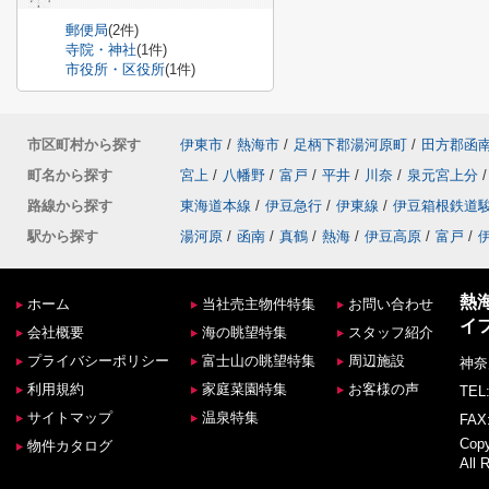
郵便局
(2件)
寺院・神社
(1件)
市役所・区役所
(1件)
市区町村から探す
伊東市
/
熱海市
/
足柄下郡湯河原町
/
田方郡函
町名から探す
宮上
/
八幡野
/
富戸
/
平井
/
川奈
/
泉元宮上分
/
路線から探す
東海道本線
/
伊豆急行
/
伊東線
/
伊豆箱根鉄道
駅から探す
湯河原
/
函南
/
真鶴
/
熱海
/
伊豆高原
/
富戸
/
熱
ホーム
当社売主物件特集
お問い合わせ
イ
会社概要
海の眺望特集
スタッフ紹介
プライバシーポリシー
富士山の眺望特集
周辺施設
神奈
利用規約
家庭菜園特集
お客様の声
TEL:
サイトマップ
温泉特集
FAX:
Co
物件カタログ
All 