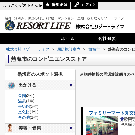
ようこそ
ゲスト
さん
熱海、湯河原、伊豆の別荘（戸建・マンション・土地）探しならリゾートライフ
株式会社リゾートライフ
>
周辺施設案内
>
熱海市
>
熱海市のコン
熱海市のコンビニエンスストア
熱海市のスポット選択
※物件情報の周辺施設紹介のペ
出かける
公園
(2件)
温泉
(1件)
美術館
(3件)
文化財
(1件)
ファミリーマート丸文
その他
(1件)
静岡
伊東線 
美容・健康