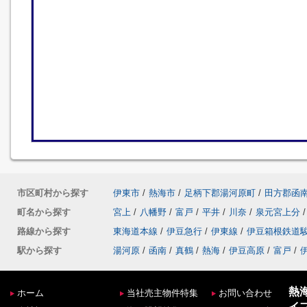
市区町村から探す
伊東市
/
熱海市
/
足柄下郡湯河原町
/
田方郡函
町名から探す
宮上
/
八幡野
/
富戸
/
平井
/
川奈
/
泉元宮上分
/
路線から探す
東海道本線
/
伊豆急行
/
伊東線
/
伊豆箱根鉄道
駅から探す
湯河原
/
函南
/
真鶴
/
熱海
/
伊豆高原
/
富戸
/
熱
ホーム
当社売主物件特集
お問い合わせ
イ