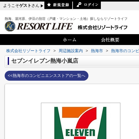
ようこそ
ゲスト
さん
熱海、湯河原、伊豆の別荘（戸建・マンション・土地）探しならリゾートライフ
株式会社リゾートライフ
>
周辺施設案内
>
熱海市
>
熱海市のコン
セブンイレブン熱海小嵐店
<<熱海市のコンビニエンスストアの一覧へ